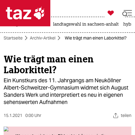

taz zahl ich
niedrigwasser
rente
landtagswahl in sachsen-anhalt
hybri

taz zahl ich
Startseite
Archiv-Artikel
Wie trägt man einen Laborkittel?
taz zahl ich
themen
Wie trägt man einen
Laborkittel?
politik
Ein Kunstkurs des 11. Jahrgangs am Neuköllner
öko
Albert-Schweitzer-Gymnasium widmet sich August
Sanders Werk und interpretiert es neu in eigenen
gesellschaft
sehenswerten Aufnahmen
kultur
15.1.2021
0:00 Uhr
teilen
sport