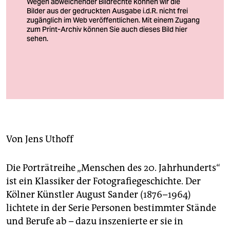
berlin
nord
wahrheit
verlag
„Schüler im Chemiunterricht“
verlag
Foto: Aylin Bingöl und Marouan Wille
veranstaltungen
shop
Von
Jens Uthoff
fragen & hilfe
Die Porträtreihe „Menschen des 20. Jahrhunderts“
unterstützen
ist ein Klassiker der Fotografiegeschichte. Der
abo
Kölner Künstler August Sander (1876–1964)
lichtete in der Serie Personen bestimmter Stände
genossenschaft
und Berufe ab – dazu inszenierte er sie in