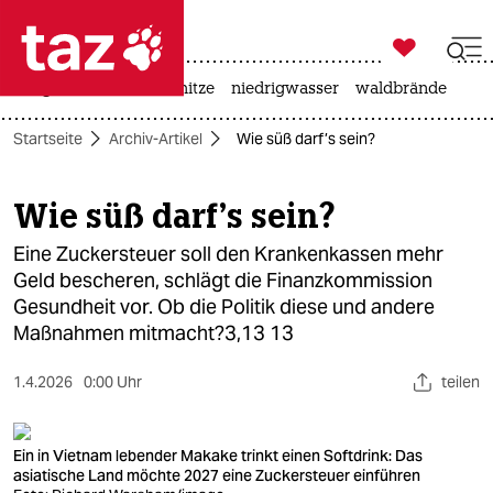

taz zahl ich
krieg in der ukraine
hitze
niedrigwasser
waldbrände

taz zahl ich
Startseite
Archiv-Artikel
Wie süß darf’s sein?
taz zahl ich
themen
Wie süß darf’s sein?
politik
Eine Zuckersteuer soll den Krankenkassen mehr
Geld bescheren, schlägt die Finanzkommission
öko
Gesundheit vor. Ob die Politik diese und andere
Maßnahmen mitmacht?3,13 13
gesellschaft
1.4.2026
0:00 Uhr
teilen
kultur
sport
Ein in Vietnam lebender Makake trinkt einen Softdrink: Das
asiatische Land möchte 2027 eine Zuckersteuer einführen