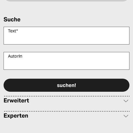
Suche
Text
*
AutorIn
Bitte füllen Sie alle Pflichtfelder (*) aus, um fortfahren zu können.
Erweitert
Experten