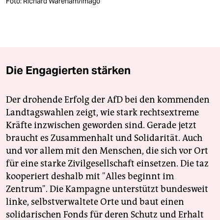
berlin
Foto: Richard Wareham/imago
nord
wahrheit
verlag
Die Engagierten stärken
verlag
Der drohende Erfolg der AfD bei den kommenden
veranstaltungen
Landtagswahlen zeigt, wie stark rechtsextreme
shop
Kräfte inzwischen geworden sind. Gerade jetzt
braucht es Zusammenhalt und Solidarität. Auch
fragen & hilfe
und vor allem mit den Menschen, die sich vor Ort
unterstützen
für eine starke Zivilgesellschaft einsetzen. Die taz
kooperiert deshalb mit "Alles beginnt im
abo
Zentrum". Die Kampagne unterstützt bundesweit
linke, selbstverwaltete Orte und baut einen
genossenschaft
solidarischen Fonds für deren Schutz und Erhalt