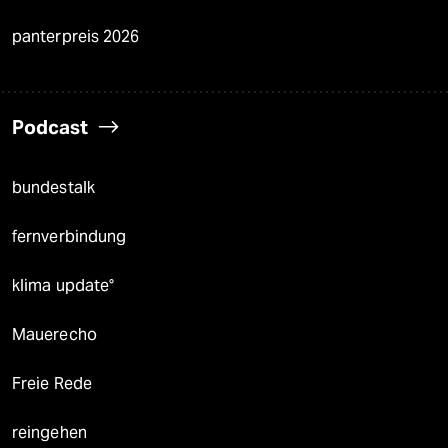
panterpreis 2026
Podcast
bundestalk
fernverbindung
klima update°
Mauerecho
Freie Rede
reingehen