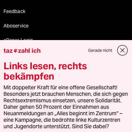
Feedback
Aboservice
ePaper Login
taz
zahl ich
Gerade nicht

Downloads für Abonnierende
Links lesen, rechts
bekämpfen
© 2026 taz Verlags und Vertriebs GmbH
Mit doppelter Kraft für eine offene Gesellschaft!
Alle Rechte vorbehalten. Bei rechtlichen Fragen oder für Genehmigungen
wenden Sie sich bitte an
lizenzen@taz.de
Besonders jetzt brauchen Menschen, die sich gegen
Rechtsextremismus einsetzen, unsere Solidarität.
Daher gehen 50 Prozent der Einnahmen aus
Feedback
Redaktionsstatut
Kommune-Richtlinien
KI-
Neuanmeldungen an „Alles beginnt im Zentrum“ –
eine Kampagne, die bedrohte linke Kulturzentren
Leitlinie
Informant
Datenschutz
Impressum
AGB
und Jugendorte unterstützt. Sind Sie dabei?