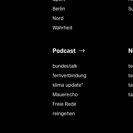
Berlin
S
Nord
Wahrheit
Podcast
N
bundestalk
t
fernverbindung
ta
klima update°
ta
Mauerecho
ta
Freie Rede
reingehen