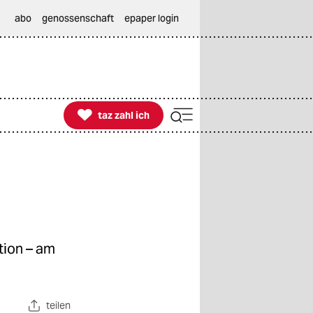
abo
genossenschaft
epaper login

taz zahl ich
taz zahl ich
tion – am
teilen