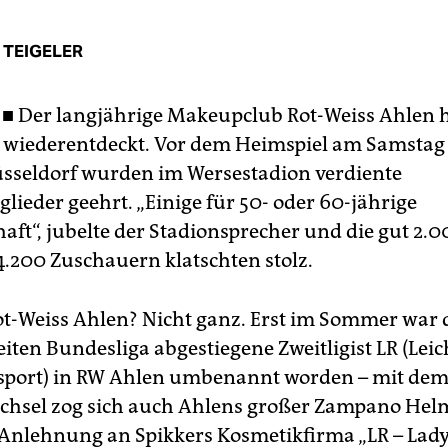
 TEIGELER
 ■
Der langjährige Makeupclub Rot-Weiss Ahlen h
 wiederentdeckt. Vor dem Heimspiel am Samstag
sseldorf wurden im Wersestadion verdiente
lieder geehrt. „Einige für 50- oder 60-jährige
haft“, jubelte der Stadionsprecher und die gut 2.
4.200 Zuschauern klatschten stolz.
ot-Weiss Ahlen? Nicht ganz. Erst im Sommer war d
iten Bundesliga abgestiegene Zweitligist LR (Leic
sport) in RW Ahlen umbenannt worden – mit de
hsel zog sich auch Ahlens großer Zampano Helm
 Anlehnung an Spikkers Kosmetikfirma „LR – Lady