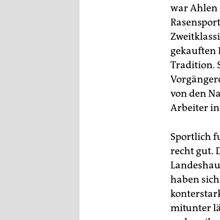
epaper login
war Ahlen 
Rasensport
Zweitklass
gekauften P
Tradition.
Vorgängerc
von den Na
Arbeiter in
Sportlich f
recht gut. 
Landeshaup
haben sich
konterstar
mitunter l