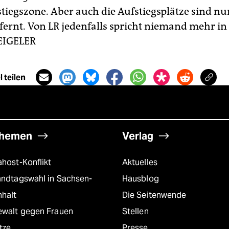
stiegszone. Aber auch die Aufstiegsplätze sind nu
fernt. Von LR jedenfalls spricht niemand mehr in
EIGELER
 teilen
hemen
Verlag
host-Konflikt
Aktuelles
andtagswahl in Sachsen-
Hausblog
nhalt
Die Seitenwende
ewalt gegen Frauen
Stellen
tze
Presse