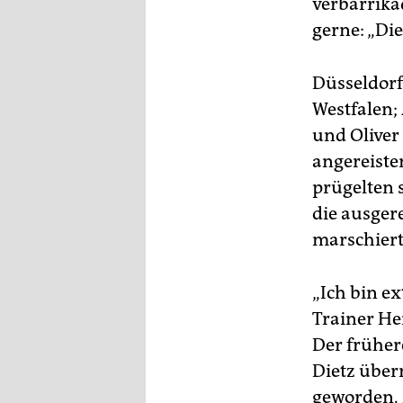
verbarrika
gerne: „Di
Düsseldorf
Westfalen;
und Oliver
angereisten
prügelten 
die ausger
marschiert
„Ich bin e
Trainer He
Der früher
Dietz übe
geworden. 