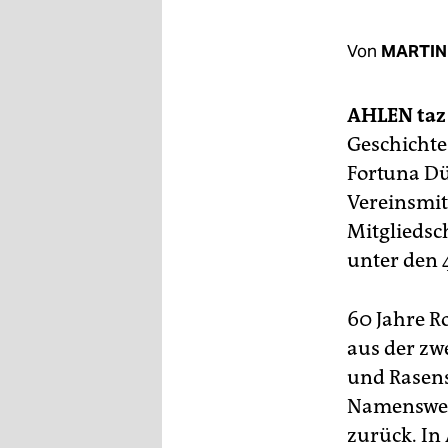
berlin
nord
Von
MARTIN
wahrheit
AHLEN
taz
verlag
Geschichte
Fortuna Dü
verlag
Vereinsmitg
veranstaltungen
Mitgliedsc
shop
unter den 
fragen & hilfe
60 Jahre R
unterstützen
aus der zwe
abo
und Rasen
Namenswec
genossenschaft
zurück. In