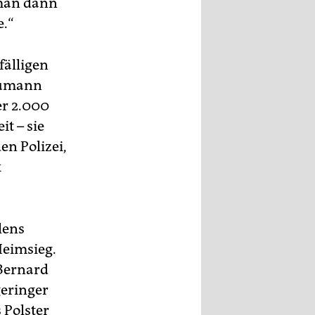
 man dann
e.“
fälligen
Laumann
er 2.000
t – sie
en Polizei,
k
lens
Heimsieg.
 Bernard
eringer
 Polster