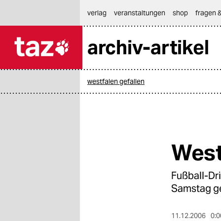
hautnavigation anspringen
hauptinhalt anspringen
footer anspringen
verlag
veranstaltungen
shop
fragen &
archiv-artikel

taz zahl ich
taz zahl ich
westfalen gefallen
themen
politik
öko
West
gesellschaft
Fußball-Dri
kultur
Samstag ge
sport
11.12.2006
0:0