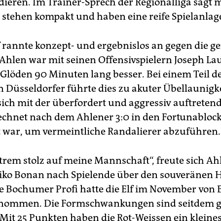
dieren. Im Trainer-Sprech der Regionalliga sagt
e stehen kompakt und haben eine reife Spielanlag
 rannte konzept- und ergebnislos an gegen die ge
 Ahlen war mit seinen Offensivspielern Joseph 
 Glöden 90 Minuten lang besser. Bei einem Teil d
 Düsseldorfer führte dies zu akuter Übellaunigkei
sich mit der überfordert und aggressiv auftretend
echnet nach dem Ahlener 3:0 in den Fortunabloc
 war, um vermeintliche Randalierer abzuführen.
xtrem stolz auf meine Mannschaft“, freute sich Ah
iko Bonan nach Spielende über den souveränen 
e Bochumer Profi hatte die Elf im November von
rnommen. Die Formschwankungen sind seitdem g
Mit 25 Punkten haben die Rot-Weissen ein kleines