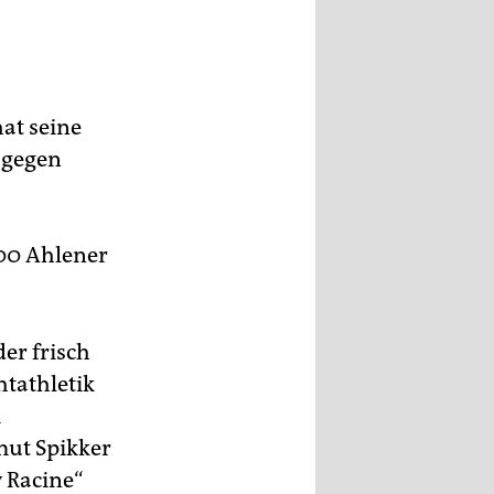
at seine
 gegen
000 Ahlener
er frisch
htathletik
m
ut Spikker
 Racine“