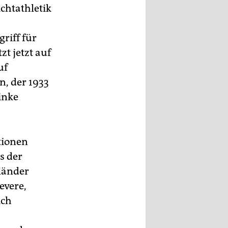
chtathletik
riff für
zt jetzt auf
uf
n, der 1933
inke
itionen
s der
rländer
evere,
ich