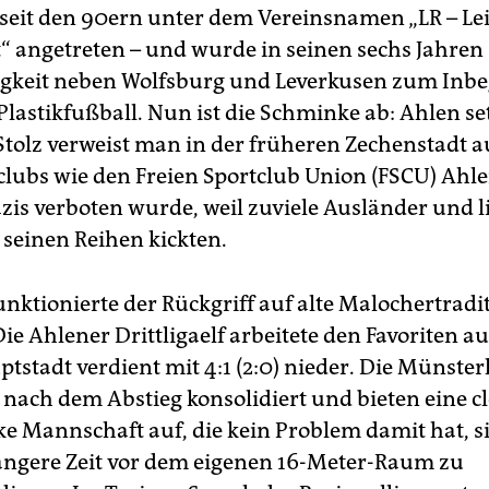
seit den 90ern unter dem Vereinsnamen „LR – Lei
“ angetreten – und wurde in seinen sechs Jahren
igkeit neben Wolfsburg und Leverkusen zum Inbeg
lastikfußball. Nun ist die Schminke ab: Ahlen set
 Stolz verweist man in der früheren Zechenstadt a
lubs wie den Freien Sportclub Union (FSCU) Ahle
zis verboten wurde, weil zuviele Ausländer und l
 seinen Reihen kickten.
unktionierte der Rückgriff auf alte Malochertrad
Die Ahlener Drittligaelf arbeitete den Favoriten au
tstadt verdient mit 4:1 (2:0) nieder. Die Münste
 nach dem Abstieg konsolidiert und bieten eine cl
ke Mannschaft auf, die kein Problem damit hat, s
ängere Zeit vor dem eigenen 16-Meter-Raum zu