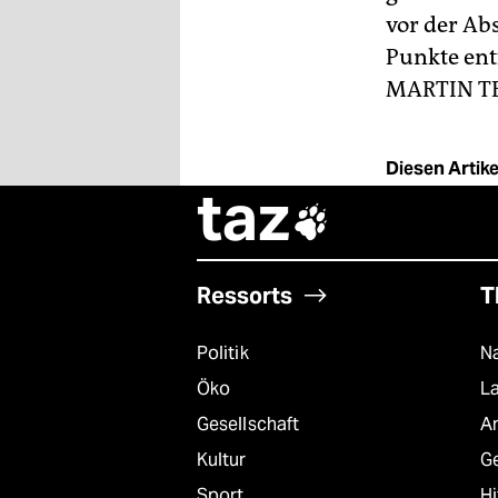
vor der Ab
Punkte ent
MARTIN T
Diesen Artikel
taz

Ressorts
T
Politik
Na
Öko
L
Gesellschaft
A
Kultur
G
Sport
Hi