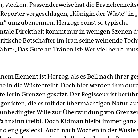
n, stecken. Passenderweise hat die Branchenzeits
Reporter vorgeschlagen, „Königin der Wüste“ in „
n“ umzubenennen. Herzogs sonst so typische
tale Direktheit kommt nur in wenigen Szenen d
ritische Botschafter im Iran seine weinende Toch
ährt: „Das Gute an Tränen ist: Wer viel heult, mu
nem Element ist Herzog, als es Bell nach ihrer ge
be in die Wüste treibt. Doch hier werden ihm dur
ellerin Grenzen gesetzt. Der Regisseur ist berüh
agonisten, die es mit der übermächtigen Natur 
unbedingter Wille zur Überwindung von Grenzen
ahnsinn treibt. Doch Kidman bleibt immer ganz S
nd eng gesteckt. Auch nach Wochen in der Wüste 