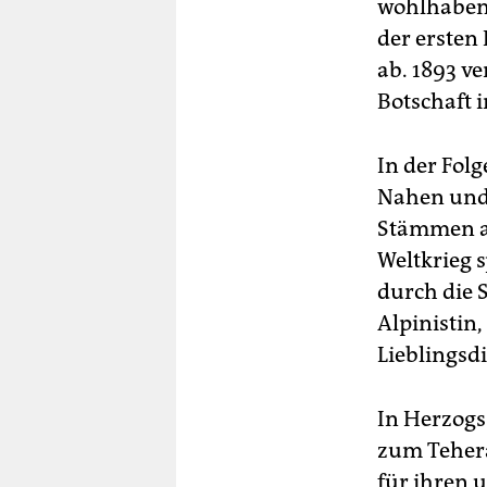
wohlhabend
der ersten
ab. 1893 ve
Botschaft 
In der Fol
Nahen und 
Stämmen an
Weltkrieg s
durch die 
Alpinistin
Lieblingsdi
In Herzogs
zum Tehera
für ihren u