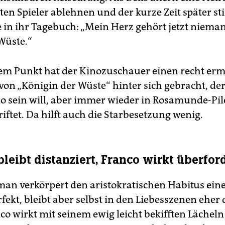
en Spieler ablehnen und der kurze Zeit später sti
ie in ihr Tagebuch: „Mein Herz gehört jetzt nie
Wüste.“
sem Punkt hat der Kinozuschauer einen recht e
 von „Königin der Wüste“ hinter sich gebracht, de
o sein will, aber immer wieder in Rosamunde-Pil
iftet. Da hilft auch die Starbesetzung wenig.
leibt distanziert, Franco wirkt überfor
man verkörpert den aristokratischen Habitus ein
fekt, bleibt aber selbst in den Liebesszenen eher 
co wirkt mit seinem ewig leicht bekifften Lächeln