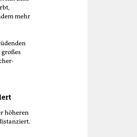
rbt,
mandem mehr
rmüdenden
r großes
cher-
dert
er höheren
distanziert.