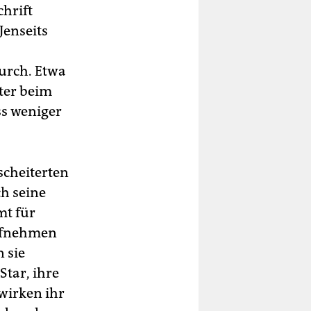
chrift
Jenseits
urch. Etwa
ter beim
ss weniger
scheiterten
ch seine
mt für
aufnehmen
 sie
tar, ihre
wirken ihr