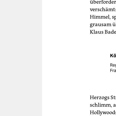
überforder
verschämt:
Himmel, sp
grausam üb
Klaus Badel
Kö
Reg
Fr
Herzogs St
schlimm, ab
Hollywoods