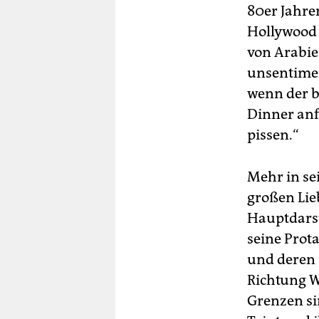
80er Jahre
Hollywood 
von Arabie
unsentimen
wenn der b
Dinner anf
pissen.“
Mehr in sei
großen Lie
Hauptdarst
seine Prot
und deren 
Richtung W
Grenzen si