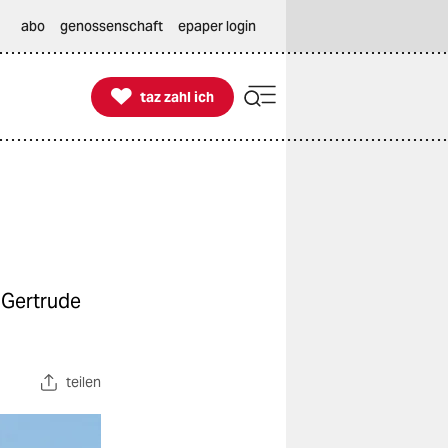
abo
genossenschaft
epaper login

taz zahl ich
taz zahl ich
 Gertrude
teilen