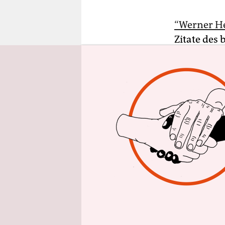
epaper login
“Werner He
Zitate des
Kalendersp
in einer S
etwa dezent
tiefen Oze
„Königin d
genau hingu
Gefahr, vor
übersehen.
des Filmem
Verbindung
erstmals e