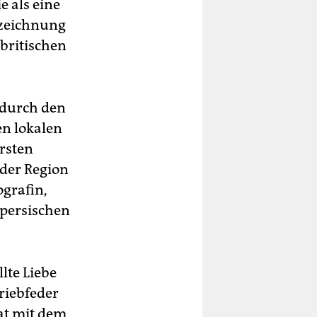
 als eine
szeichnung
 britischen
 durch den
n lokalen
rsten
 der Region
ografin,
 persischen
lte Liebe
riebfeder
rat mit dem