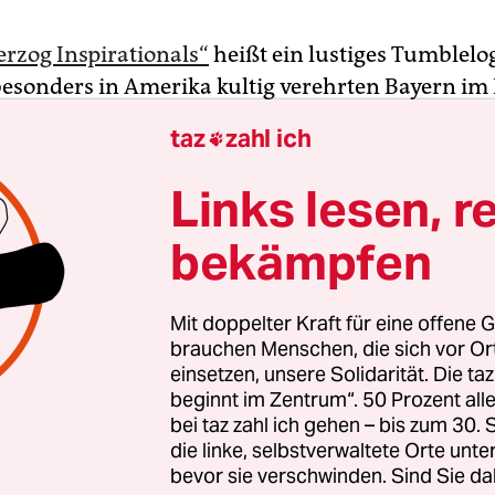
rzog Inspirationals“
heißt ein lustiges Tumblelog
 besonders in Amerika kultig verehrten Bayern im
rüchen aufbereitet. Auf dem romantischen Foto e
taz
zahl ich

ektflöte spiegelnden Sonnenuntergangs am Meer 
: „Die Zivilisation ist wie eine dünne Eisschicht 
Links lesen, r
an voller Chaos und Dunkelheit.“
bekämpfen
er Wüste“ erinnert an so ein Kalenderblatt: Wen
ckt, läuft man – besonders in der ersten Hälfte 
Mit doppelter Kraft für eine offene G
 lauter Kitsch die typischen Herzog’schen Deftig
brauchen Menschen, die sich vor O
einsetzen, unsere Solidarität. Die ta
 Es liegt nahe, diesen Befund mit einer Neuerun
beginnt im Zentrum“. 50 Prozent a
achers, der am Samstag seinen 73. Geburtstag feie
bei taz zahl ich gehen – bis zum 30
 zu bringen: Im Mittelpunkt seines 18. Spielfilms
die linke, selbstverwaltete Orte unte
ine Frau. Deren Lebensgeschichte scheint allerdin
bevor sie verschwinden. Sind Sie da