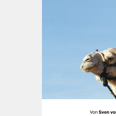
berlin
nord
wahrheit
verlag
verlag
veranstaltungen
shop
fragen & hilfe
unterstützen
abo
genossenschaft
Von
Sven vo