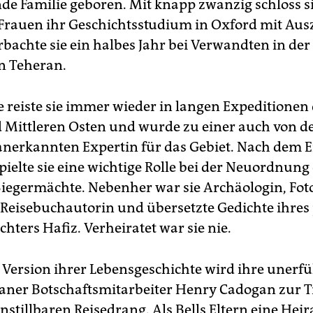
e Familie geboren. Mit knapp zwanzig schloss sie
 Frauen ihr Geschichtsstudium in Oxford mit Au
rbachte sie ein halbes Jahr bei Verwandten in der
in Teheran.
ge reiste sie immer wieder in langen Expeditionen
Mittleren Osten und wurde zu einer auch von de
erkannten Expertin für das Gebiet. Nach dem E
pielte sie eine wichtige Rolle bei der Neuordnung
Siegermächte. Nebenher war sie Archäologin, Fot
, Reisebuchautorin und übersetzte Gedichte ihres
chters Hafiz. Verheiratet war sie nie.
 Version ihrer Lebensgeschichte wird ihre unerfül
ner Botschaftsmitarbeiter Henry Cadogan zur T
nstillbaren Reisedrang. Als Bells Eltern eine Hei