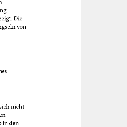
m
ung
eigt. Die
ngseln von
ames
ich nicht
ten
o in den