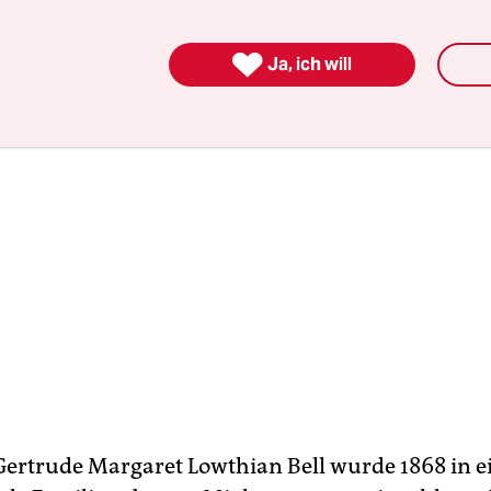
macht.

Ja, ich will
 Gertrude Margaret Lowthian Bell wurde 1868 in e