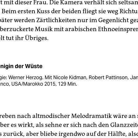
t mit dieser Frau. Die Kamera verhält sich seltsa
 Beim ersten Kuss der beiden fliegt sie weg Richt
äter werden Zärtlichkeiten nur im Gegenlicht gez
erzuckerte Musik mit arabischen Ethnoeinspre
t tut ihr Übriges.
nigin der Wüste
ie: Werner Herzog. Mit Nicole Kidman, Robert Pattinson, J
anco, USA/Marokko 2015, 129 Min.
reben nach altmodischer Melodramatik wäre an s
er es wirkt, als sehne er sich nach den Glanzzei
 zurück, aber bliebe irgendwo auf der Hälfte, als