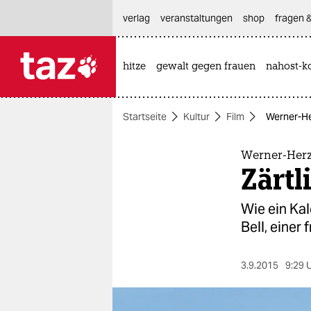
hautnavigation anspringen
hauptinhalt anspringen
footer anspringen
verlag
veranstaltungen
shop
fragen &
hitze
gewalt gegen frauen
nahost-ko

taz zahl ich
taz zahl ich
Startseite
Kultur
Film
Werner-Her
themen
politik
Werner-Herz
Zärtl
öko
Wie ein Kal
gesellschaft
Bell, einer
kultur
3.9.2015
9:29 
sport