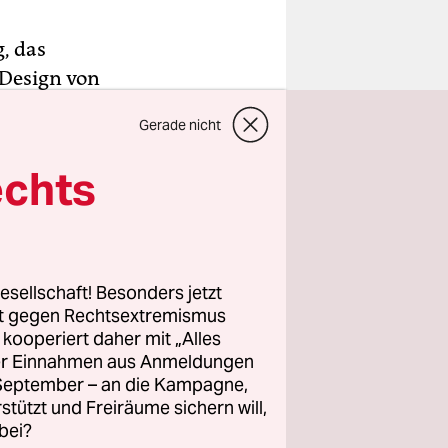
, das
 Design von
ines sich
Gerade nicht
steht dann
auf einem
echts
n man nicht
des Films –
esellschaft! Besonders jetzt
keiten zu
rt gegen Rechtsextremismus
z kooperiert daher mit „Alles
g im Werk
ller Einnahmen aus Anmeldungen
rt, in
. September – an die Kampagne,
 steht
rstützt und Freiräume sichern will,
gs wie für
bei?