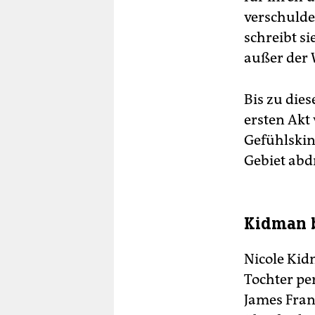
verschuldet
schreibt s
außer der 
Bis zu die
ersten Akt
Gefühlskin
Gebiet abdr
Kidman b
Nicole Kid
Tochter per
James Fran