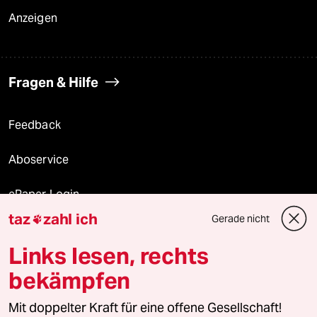
Anzeigen
Fragen & Hilfe
Feedback
Aboservice
ePaper Login
taz
zahl ich
Gerade nicht

Downloads für Abonnierende
Links lesen, rechts
bekämpfen
© 2026 taz Verlags und Vertriebs GmbH
Alle Rechte vorbehalten. Bei rechtlichen Fragen oder für Genehmigungen
Mit doppelter Kraft für eine offene Gesellschaft!
wenden Sie sich bitte an
lizenzen@taz.de