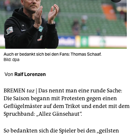
berlin
nord
wahrheit
verlag
verlag
Auch er bedankt sich bei den Fans: Thomas Schaaf.
Bild: dpa
veranstaltungen
Von
Ralf Lorenzen
shop
fragen & hilfe
BREMEN
taz
| Das nennt man eine runde Sache:
Die Saison begann mit Protesten gegen einen
unterstützen
Geflügelmäster auf dem Trikot und endet mit dem
abo
Spruchband: „Allez Gänsehaut“.
genossenschaft
So bedankten sich die Spieler bei den „geilsten