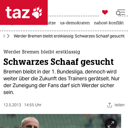

taz zahl ich
krieg in der ukraine
hitze
us-demokraten
nahost-konflikt

taz zahl ich
ort
Werder Bremen bleibt erstklassig: Schwarzes Schaaf gesucht
taz zahl ich
themen
Werder Bremen bleibt erstklassig
Schwarzes Schaaf gesucht
politik
Bremen bleibt in der 1. Bundesliga, dennoch wird
öko
weiter über die Zukunft des Trainers gerätselt. Nur
der Zuneigung der Fans darf sich Werder sicher
gesellschaft
sein.
kultur
12.5.2013
14:55 Uhr
teilen
sport