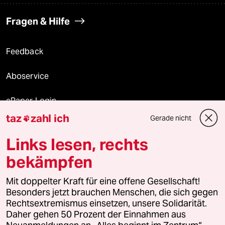
Fragen & Hilfe
Feedback
Aboservice
ePaper Login
taz
zahl ich
Gerade nicht

Downloads für Abonnierende
Links lesen, rechts
bekämpfen
© 2026 taz Verlags und Vertriebs GmbH
Mit doppelter Kraft für eine offene Gesellschaft!
Alle Rechte vorbehalten. Bei rechtlichen Fragen oder für Genehmigungen
wenden Sie sich bitte an
lizenzen@taz.de
Besonders jetzt brauchen Menschen, die sich gegen
Rechtsextremismus einsetzen, unsere Solidarität.
Daher gehen 50 Prozent der Einnahmen aus
Feedback
Redaktionsstatut
Kommune-Richtlinien
KI-