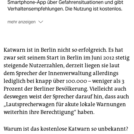
Smartphone-App über Gefahrensituationen und gibt
Verhaltensempfehlungen. Die Nutzung ist kostenlos.
mehr anzeigen
In Berlin werden die Warnungen von der Feuerwehr
verfasst; sie sind ortsgenau auf die gefährdeten
Postleitzahlenbereiche abgestimmt. Zusätzlich nutzt
der Deutsche Wetterdienst Katwarn für
Katwarn ist in Berlin nicht so erfolgreich. Es hat
Unwetterwarnungen der höchsten Stufe. Die meisten
zwar seit seinem Start in Berlin im Juni 2012 stetig
Meldungen der vergangenen Jahre in Berlin betrafen
steigende Nut­zerzahlen, derzeit liegen sie laut
dann auch diesen Bereich.
dem Sprecher der Innenverwaltung allerdings
Die App gibt es auf den üblichen Download-
lediglich bei knapp über 100.000 – weniger als 3
Plattformen für iPhones, Android und Windows-
Prozent der Berliner Bevölkerung. Vielleicht auch
Phone. Wer per SMS informiert werden will, muss eine
deswegen weist der Sprecher darauf hin, dass auch
SMS mit dem Text „KATWARN“ (in Großbuchstaben)
„Lautsprecherwagen für akute lokale Warnungen
und seiner Postleitzahl an die Nummer (0163) 7 55 88
weiterhin ihre Berechtigung“ haben.
42 schicken.
Wer der Polizei auf Twitter folgen will, muss – aus
Warum ist das kostenlose Katwarn so unbekannt?
bisher unerfindlichen Gründen – zwei Kanäle