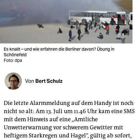
berlin
nord
wahrheit
verlag
Es knallt – und wie erfahren die Berliner davon? Übung in
verlag
Schönefeld
Foto: dpa
veranstaltungen
shop
Von
Bert Schulz
fragen & hilfe
Die letzte Alarmmeldung auf dem Handy ist noch
unterstützen
nicht so alt: Am 13. Juli um 11.46 Uhr kam eine SMS
abo
mit dem Hinweis auf eine „Amtliche
Unwetterwarnung vor schwerem Gewitter mit
genossenschaft
heftigem Starkregen und Hagel“, gültig ab sofort,