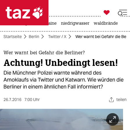

taz zahl ich
hitze
krieg in der ukraine
niedrigwasser
waldbrände

taz zahl ich
Startseite
Berlin
Twitter / X
Wer warnt bei Gefahr die Berl
taz zahl ich
themen
Wer warnt bei Gefahr die Berliner?
Achtung! Unbedingt lesen!
politik
Die Münchner Polizei warnte während des
öko
Amoklaufs via Twitter und Katwarn. Wie würden die
Berliner in einem ähnlichen Fall informiert?
gesellschaft
26.7.2016
7:00 Uhr
teilen
kultur
sport