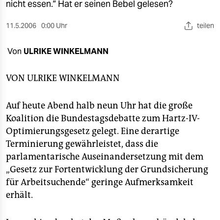
berlin
nicht essen.“ Hat er seinen Bebel gelesen?
nord
11.5.2006
0:00 Uhr
teilen
wahrheit
Von
ULRIKE WINKELMANN
verlag
VON
ULRIKE WINKELMANN
verlag
Auf heute Abend halb neun Uhr hat die große
veranstaltungen
Koalition die Bundestagsdebatte zum Hartz-IV-
shop
Optimierungsgesetz gelegt. Eine derartige
Terminierung gewährleistet, dass die
fragen & hilfe
parlamentarische Auseinandersetzung mit dem
unterstützen
„Gesetz zur Fortentwicklung der Grundsicherung
für Arbeitsuchende“ geringe Aufmerksamkeit
abo
erhält.
genossenschaft