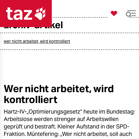

taz zahl ich
archiv-artikel

taz zahl ich
taz zahl ich
wer nicht arbeitet, wird kontrolliert
themen
politik
öko
Wer nicht arbeitet, wird
kontrolliert
gesellschaft
Hartz-IV-„Optimierungsgesetz“ heute im Bundestag:
kultur
Arbeitslose werden strenger auf Arbeitswillen
sport
geprüft und bestraft. Kleiner Aufstand in der SPD-
Fraktion. Müntefering: „Wer nicht arbeitet, soll auch