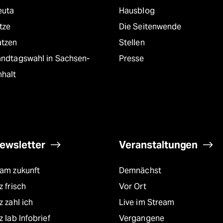
euta
Hausblog
tze
Die Seitenwende
atzen
Stellen
andtagswahl in Sachsen-
Presse
nhalt
ewsletter
Veranstaltungen
eam zukunft
Demnächst
z frisch
Vor Ort
z zahl ich
Live im Stream
z lab Infobrief
Vergangene