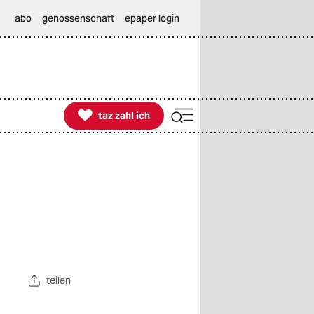
abo
genossenschaft
epaper login

taz zahl ich
taz zahl ich
teilen