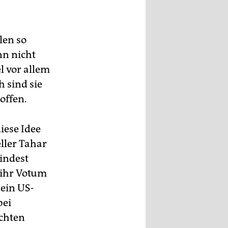
len so
nn nicht
el vor allem
h sind sie
offen.
iese Idee
ller Tahar
indest
 ihr Votum
ein US-
bei
chten