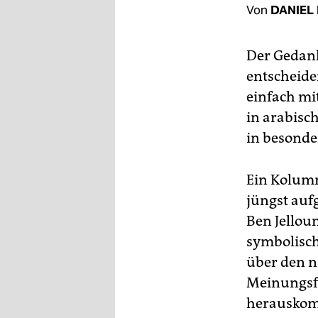
berlin
Von
DANIEL
nord
Der Gedank
wahrheit
entscheiden
verlag
einfach mit
in arabisch
verlag
in besonde
veranstaltungen
Ein Kolumn
shop
jüngst auf
fragen & hilfe
Ben Jellou
unterstützen
symbolisch
über den n
abo
Meinungsfo
genossenschaft
herauskomm