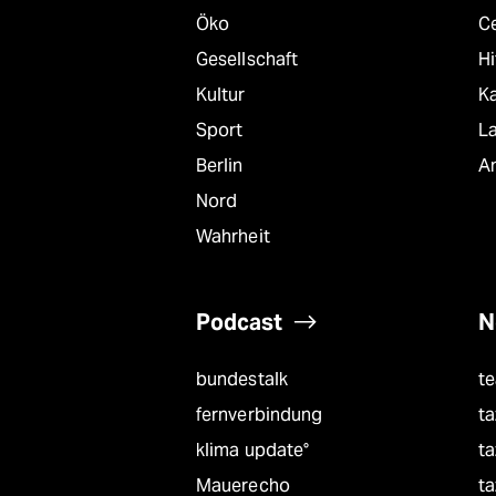
Öko
C
Gesellschaft
Hi
Kultur
K
Sport
L
Berlin
A
Nord
Wahrheit
Podcast
N
bundestalk
t
fernverbindung
ta
klima update°
ta
Mauerecho
ta