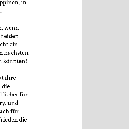
ppinen, in
.
n, wenn
cheiden
cht ein
en nächsten
en könnten?
t ihre
 die
 lieber für
ry, und
nach für
rieden die