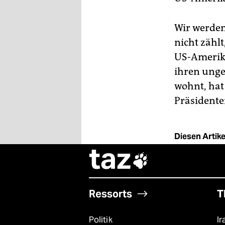
Wir werden
nicht zähl
US-Amerika
ihren ung
wohnt, hat
Präsidente
Diesen Artikel
taz

Ressorts
T
Politik
Ir