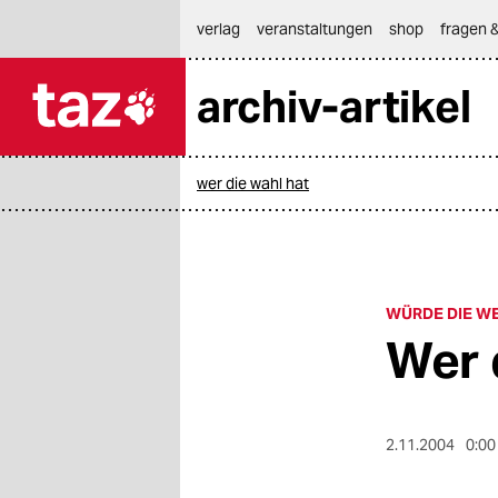
hautnavigation anspringen
hauptinhalt anspringen
footer anspringen
verlag
veranstaltungen
shop
fragen &
archiv-artikel

taz zahl ich
taz zahl ich
wer die wahl hat
themen
politik
öko
WÜRDE DIE WE
Wer 
gesellschaft
kultur
2.11.2004
0:00
sport