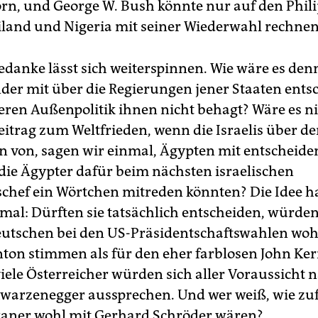
rn, und George W. Bush könnte nur auf den Phili
iland und Nigeria mit seiner Wiederwahl rechnen
edanke lässt sich weiterspinnen. Wie wäre es den
der mit über die Regierungen jener Staaten ents
eren Außenpolitik ihnen nicht behagt? Wäre es ni
itrag zum Weltfrieden, wenn die Israelis über d
n von, sagen wir einmal, Ägypten mit entscheid
ie Ägypter dafür beim nächsten israelischen
chef ein Wörtchen mitreden könnten? Die Idee ha
mal: Dürften sie tatsächlich entscheiden, würden
utschen bei den US-Präsidentschaftswahlen wohl
inton stimmen als für den eher farblosen John Ker
iele Österreicher würden sich aller Voraussicht 
warzenegger aussprechen. Und wer weiß, wie zuf
aner wohl mit Gerhard Schröder wären?