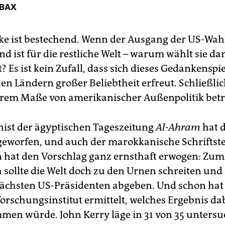
 BAX
e ist bestechend. Wenn der Ausgang der US-Wah
d ist für die restliche Welt – warum wählt sie da
? Es ist kein Zufall, dass sich dieses Gedankenspi
en Ländern großer Beliebtheit erfreut. Schließlic
rem Maße von amerikanischer Außenpolitik betr
ist der ägyptischen Tageszeitung
Al-Ahram
hat d
geworfen, und auch der marokkanische Schriftste
n hat den Vorschlag ganz ernsthaft erwogen: Zum
 sollte die Welt doch zu den Urnen schreiten und
ächsten US-Präsidenten abgeben. Und schon hat 
rschungsinstitut ermittelt, welches Ergebnis da
en würde. John Kerry läge in 31 von 35 untersu