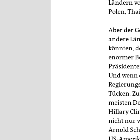
epaper login
Ländern vo
Polen, Tha
Aber der G
andere Län
könnten, d
enormer Be
Präsidente
Und wenn d
Regierungs
Tücken. Zu
meisten De
Hillary Cl
nicht nur v
Arnold Sch
US-Amerik