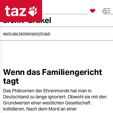

taz zahl ich
archiv-artikel

taz zahl ich
taz zahl ich
wenn das familiengericht tagt
themen
politik
öko
Wenn das Familiengericht
tagt
gesellschaft
Das Phänomen der Ehrenmorde hat man in
kultur
Deutschland zu lange ignoriert. Obwohl sie mit den
sport
Grundwerten einer westlichen Gesellschaft
kollidieren. Nach dem Mord an einer