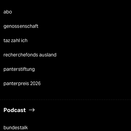
abo
genossenschaft
taz zahl ich
recherchefonds ausland
panterstiftung
panterpreis 2026
Podcast
bundestalk