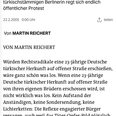
berlin
türkischstämmigen Berlinerin regt sich endlich
öffentlicher Protest
nord
22.2.2005
0:00 Uhr
teilen
wahrheit
Von
MARTIN REICHERT
verlag
verlag
VON
MARTIN REICHERT
veranstaltungen
Würden Rechtsradikale eine 23-jährige Deutsche
shop
türkischer Herkunft auf offener Straße erschießen,
wäre ganz schön was los. Wenn eine 23-jährige
fragen & hilfe
Deutsche türkischer Herkunft auf offener Straße
unterstützen
von ihren eigenen Brüdern erschossen wird, ist
nicht wirklich was los. Kein Aufstand der
abo
Anständigen, keine Sondersendung, keine
genossenschaft
Lichterketten: Die Reflexe engagierter Bürger
versagen, auch weil das Täter-Opfer-Bild plötzlich