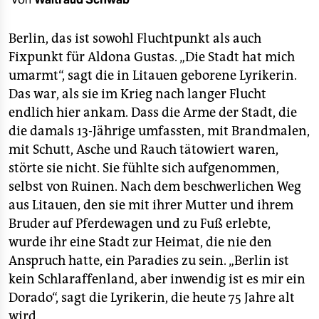
berlin
nord
Berlin, das ist sowohl Fluchtpunkt als auch
Fixpunkt für Aldona Gustas. „Die Stadt hat mich
wahrheit
umarmt“, sagt die in Litauen geborene Lyrikerin.
Das war, als sie im Krieg nach langer Flucht
verlag
endlich hier ankam. Dass die Arme der Stadt, die
verlag
die damals 13-Jährige umfassten, mit Brandmalen,
mit Schutt, Asche und Rauch tätowiert waren,
veranstaltungen
störte sie nicht. Sie fühlte sich aufgenommen,
shop
selbst von Ruinen. Nach dem beschwerlichen Weg
aus Litauen, den sie mit ihrer Mutter und ihrem
fragen & hilfe
Bruder auf Pferdewagen und zu Fuß erlebte,
unterstützen
wurde ihr eine Stadt zur Heimat, die nie den
Anspruch hatte, ein Paradies zu sein. „Berlin ist
abo
kein Schlaraffenland, aber inwendig ist es mir ein
genossenschaft
Dorado“, sagt die Lyrikerin, die heute 75 Jahre alt
wird.