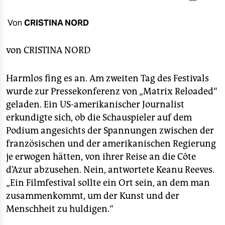
berlin
nord
Von
CRISTINA NORD
wahrheit
von
CRISTINA NORD
verlag
Harmlos fing es an. Am zweiten Tag des Festivals
verlag
wurde zur Pressekonferenz von „Matrix Reloaded“
geladen. Ein US-amerikanischer Journalist
veranstaltungen
erkundigte sich, ob die Schauspieler auf dem
shop
Podium angesichts der Spannungen zwischen der
französischen und der amerikanischen Regierung
fragen & hilfe
je erwogen hätten, von ihrer Reise an die Côte
unterstützen
d’Azur abzusehen. Nein, antwortete Keanu Reeves.
„Ein Filmfestival sollte ein Ort sein, an dem man
abo
zusammenkommt, um der Kunst und der
genossenschaft
Menschheit zu huldigen.“