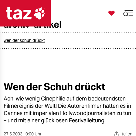

taz zahl ich
archiv-artikel

taz zahl ich
taz zahl ich
wen der schuh drückt
themen
politik
öko
Wen der Schuh drückt
gesellschaft
Ach, wie wenig Cinephilie auf dem bedeutendsten
Filmereignis der Welt! Die Autorenfilmer hatten es in
kultur
Cannes mit imperialen Hollywoodjournalisten zu tun
– und mit einer glücklosen Festivalleitung
sport
27.5.2003
0:00 Uhr
teilen