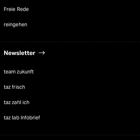
Freie Rede
reingehen
Newsletter
team zukunft
taz frisch
taz zahl ich
taz lab Infobrief