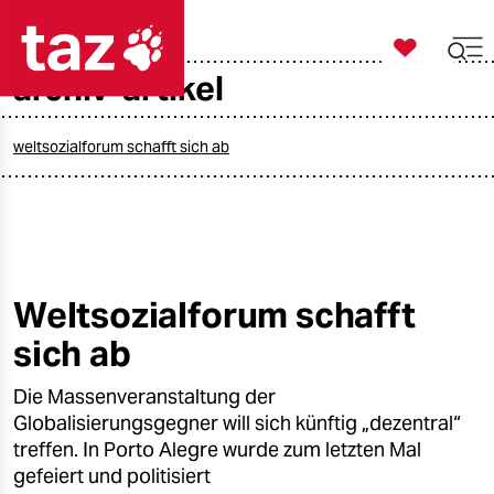

taz zahl ich
archiv-artikel

taz zahl ich
taz zahl ich
weltsozialforum schafft sich ab
themen
politik
öko
Weltsozialforum schafft
sich ab
gesellschaft
Die Massenveranstaltung der
kultur
Globalisierungsgegner will sich künftig „dezentral“
sport
treffen. In Porto Alegre wurde zum letzten Mal
gefeiert und politisiert