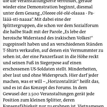
die die Veranstaltungsorte verbindet, gerade
wieder eine Demonstration beginnt, diesmal
unter dem Gesang „Oleeee olé-olé-olaaaa - Pa-
läää-sti-naaaa“. Mit dabei eine der
Splittergruppen, die schon vor dem Sozialforum
die halbe Stadt mit der Parole „Es lebe der
heroische Widerstand des irakischen Volkes!“
zugepinselt haben und an verschiedenen Ständen
T-Shirts verkaufen, auf denen ein Vermummter zu
sehen ist, der eine Panzerfaust in die Höhe reckt
und seinen Fuß in Siegerpose auf einen
erschossenen US-Soldaten stellt. Minderheiten,
aber laut und ohne Widerspruch. Hier darf jeder
machen, was er will – „Horizontalität“ heißt das,
und es ist das Konzept des Forums. In dem
Gewusel der 2.500 Veranstaltungen gerät jede
Position zum kleinen Splitter, deren
Konsensfähigkeit nur zu erahnen ist. Vietnamesen