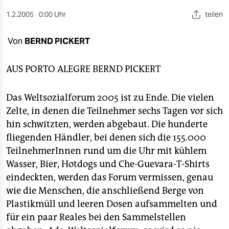
berlin
1.2.2005
0:00 Uhr
teilen
nord
Von
BERND PICKERT
wahrheit
verlag
AUS PORTO ALEGRE
BERND PICKERT
verlag
Das Weltsozialforum 2005 ist zu Ende. Die vielen
veranstaltungen
Zelte, in denen die Teilnehmer sechs Tagen vor sich
hin schwitzten, werden abgebaut. Die hunderte
shop
fliegenden Händler, bei denen sich die 155.000
fragen & hilfe
TeilnehmerInnen rund um die Uhr mit kühlem
Wasser, Bier, Hotdogs und Che-Guevara-T-Shirts
unterstützen
eindeckten, werden das Forum vermissen, genau
wie die Menschen, die anschließend Berge von
abo
Plastikmüll und leeren Dosen aufsammelten und
genossenschaft
für ein paar Reales bei den Sammelstellen