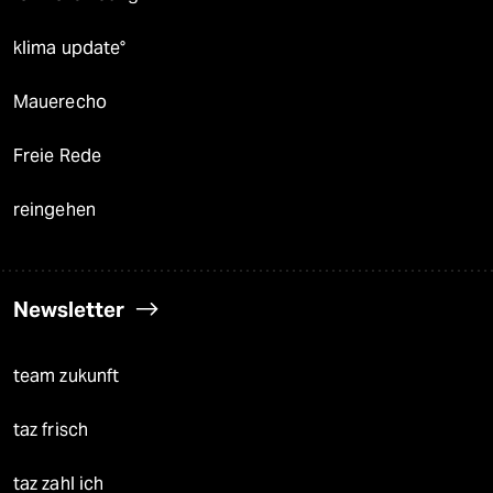
klima update°
Mauerecho
Freie Rede
reingehen
Newsletter
team zukunft
taz frisch
taz zahl ich