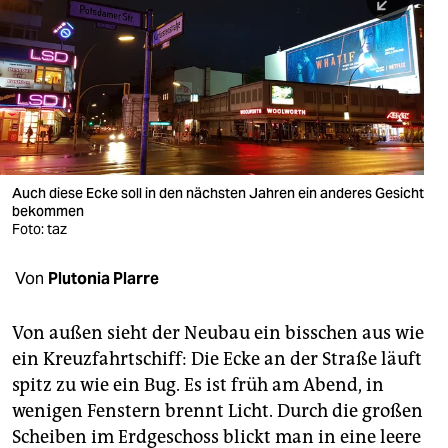
berlin
nord
wahrheit
verlag
verlag
Auch diese Ecke soll in den nächsten Jahren ein anderes Gesicht
bekommen
veranstaltungen
Foto: taz
shop
Von
Plutonia Plarre
fragen & hilfe
unterstützen
Von außen sieht der Neubau ein bisschen aus wie
ein Kreuzfahrtschiff: Die Ecke an der Straße läuft
abo
spitz zu wie ein Bug. Es ist früh am Abend, in
wenigen Fenstern brennt Licht. Durch die großen
genossenschaft
Scheiben im Erdgeschoss blickt man in eine leere