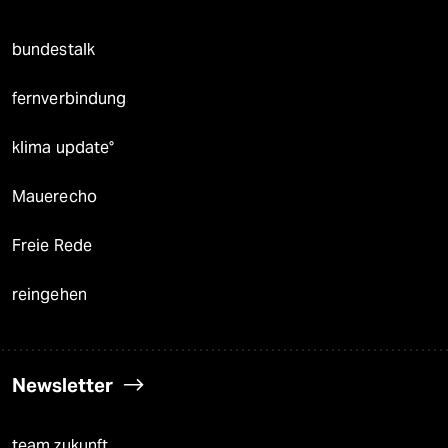
bundestalk
fernverbindung
klima update°
Mauerecho
Freie Rede
reingehen
Newsletter
team zukunft