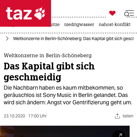

taz zahl ich
krieg in der ukraine
hitze
niedrigwasser
nahost-konflikt

taz zahl ich
lin
Weltkonzerne in Berlin-Schöneberg: Das Kapital gibt sich gesch
taz zahl ich
themen
Weltkonzerne in Berlin-Schöneberg
Das Kapital gibt sich
politik
geschmeidig
öko
Die Nachbarn haben es kaum mitbekommen, so
geräuschlos ist Sony Music in Berlin gelandet. Das
gesellschaft
wird sich ändern: Angst vor Gentrifizierung geht um.
kultur
23.10.2020
17:00 Uhr
teilen
sport