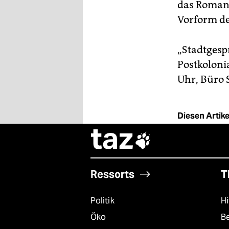
das Romant
Vorform de
„Stadtgesp
Postkoloni
Uhr, Büro 
Diesen Artikel
taz

Ressorts
T
Politik
Hi
Öko
B