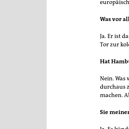
epaper login
europäisch
Was vor al
Ja. Er ist 
Tor zur kol
Hat Hambu
Nein. Was 
durchaus z
machen. Ab
Sie meinen