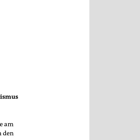
lismus
ie am
n den