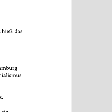
s hieß: das
 Hamburg
nialismus
s.