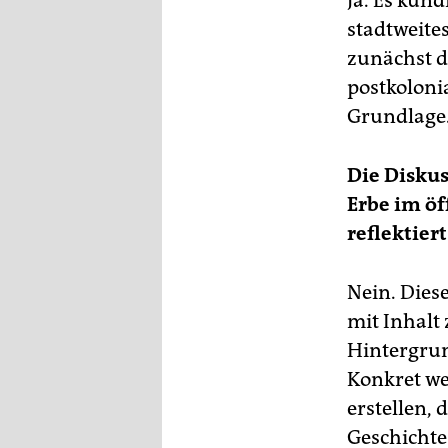
Ja. Es künd
stadtweite
zunächst d
postkolonia
Grundlage
Die Disku
Erbe im öf
reflektiert
Nein. Dies
mit Inhalt
Hintergrun
Konkret we
erstellen, 
Geschichte