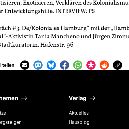
isieren, Exotisieren, Verklären des Kolonialismu
r Entwicklungshilfe.
INTERVIEW: PS
räch #3. De/Koloniales Hamburg“ mit der „Ham
al“-Aktivistin Tania Mancheno und Jürgen Zimme
Stadtkuratorin, Hafenstr. 96
 teilen
hemen
Verlag
tze
Aktuelles
ergsteigen
Hausblog