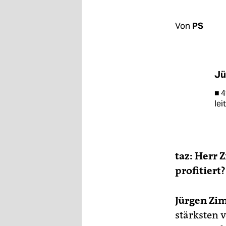
berlin
nord
Von
PS
wahrheit
verlag
Jü
verlag
■ 4
lei
veranstaltungen
shop
fragen & hilfe
taz: Herr
unterstützen
profitiert?
abo
Jürgen Zi
genossenschaft
stärksten 