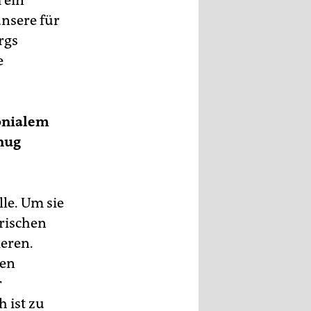
m ein
nsere für
rgs
e
onialem
enug
le. Um sie
orischen
ieren.
ten
r
 ist zu