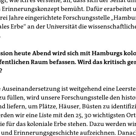
igt, wie ich es verstehe, an, dass sich der Senat u
s Erinnerungskonzept bemüht. Dafür erarbeitet u
rei Jahre eingerichtete Forschungsstelle „Hambu
les Erbe“ an der Universität die wissenschaftlich
.
ssion heute Abend wird sich mit Hamburgs kol
fentlichen Raum befassen. Wird das kritisch g
?
e Auseinandersetzung ist weitgehend eine Leerstel
 zu füllen, wird unsere Forschungsstelle den hist
d liefern, um Plätze, Häuser, Büsten zu identifiz
rden wir eine Liste mit den 25, 30 wichtigsten Or
die für das koloniale Erbe stehen. Dazu werden wi
 und Erinnerungsgeschichte aufzeichnen. Danach