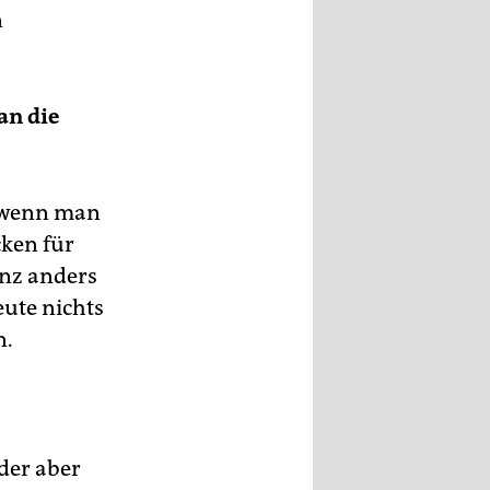
n
an die
r wenn man
cken für
anz anders
eute nichts
n.
der aber