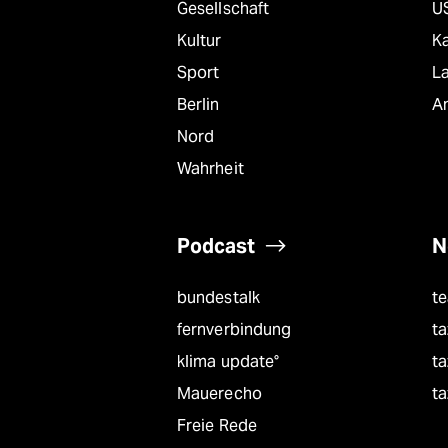
Gesellschaft
U
Kultur
K
Sport
L
Berlin
A
Nord
Wahrheit
Podcast
N
bundestalk
t
fernverbindung
ta
klima update°
ta
Mauerecho
ta
Freie Rede