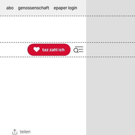
abo
genossenschaft
epaper login

taz zahl ich
taz zahl ich
teilen