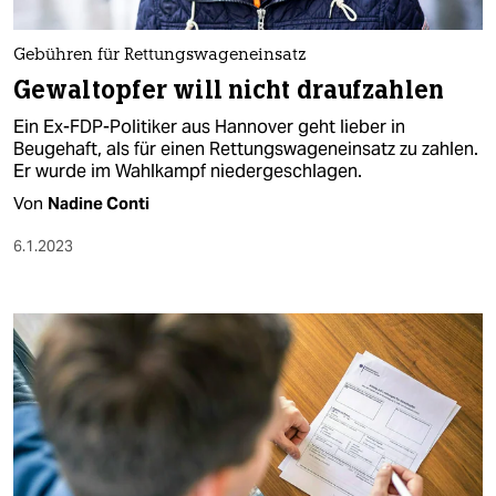
berlin
nord
Gebühren für Rettungswageneinsatz
Gewaltopfer will nicht draufzahlen
wahrheit
Ein Ex-FDP-Politiker aus Hannover geht lieber in
verlag
Beugehaft, als für einen Rettungswageneinsatz zu zahlen.
Er wurde im Wahlkampf niedergeschlagen.
verlag
Von
Nadine Conti
veranstaltungen
6.1.2023
shop
fragen & hilfe
unterstützen
abo
genossenschaft