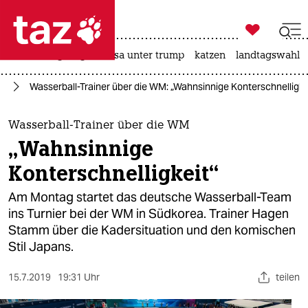

taz zahl ich
hitze
bergsteigen
usa unter trump
katzen
landtagswahl i

taz zahl ich
rt
Wasserball-Trainer über die WM: „Wahnsinnige Konterschnelligke
taz zahl ich
themen
Wasserball-Trainer über die WM
„Wahnsinnige
politik
Konterschnelligkeit“
öko
Am Montag startet das deutsche Wasserball-Team
ins Turnier bei der WM in Südkorea. Trainer Hagen
gesellschaft
Stamm über die Kadersituation und den komischen
Stil Japans.
kultur
sport
15.7.2019
19:31 Uhr
teilen