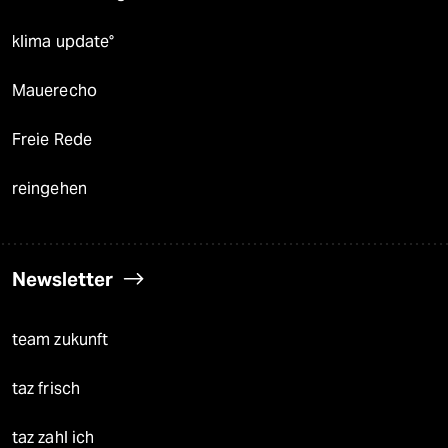
klima update°
Mauerecho
Freie Rede
reingehen
Newsletter
team zukunft
taz frisch
taz zahl ich