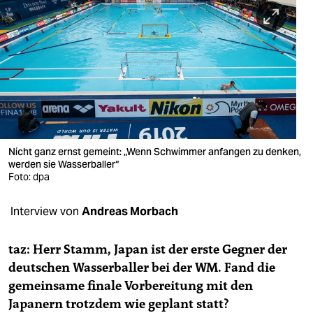
berlin
nord
wahrheit
verlag
verlag
veranstaltungen
Nicht ganz ernst gemeint: „Wenn Schwimmer anfangen zu denken,
werden sie Wasserballer“
shop
Foto: dpa
fragen & hilfe
Interview von
Andreas Morbach
unterstützen
taz: Herr Stamm, Japan ist der erste Gegner der
abo
deutschen Wasserballer bei der WM. Fand die
gemeinsame finale Vorbereitung mit den
genossenschaft
Japanern trotzdem wie geplant statt?