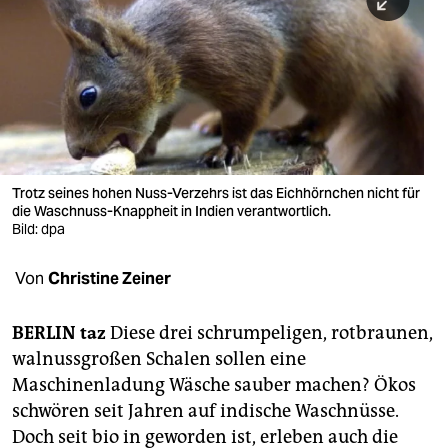
berlin
nord
wahrheit
verlag
verlag
Trotz seines hohen Nuss-Verzehrs ist das Eichhörnchen nicht für
die Waschnuss-Knappheit in Indien verantwortlich.
veranstaltungen
Bild: dpa
shop
Von
Christine Zeiner
fragen & hilfe
unterstützen
BERLIN
taz
Diese drei schrumpeligen, rotbraunen,
walnussgroßen Schalen sollen eine
abo
Maschinenladung Wäsche sauber machen? Ökos
schwören seit Jahren auf indische Waschnüsse.
genossenschaft
Doch seit bio in geworden ist, erleben auch die