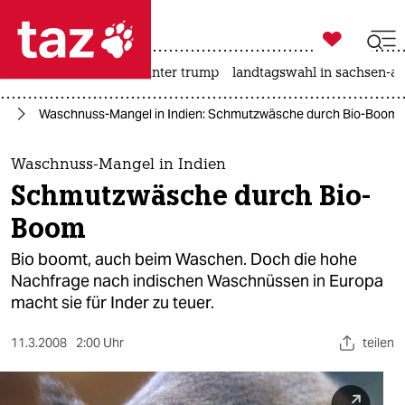

taz zahl ich
nahost-konflikt
usa unter trump
landtagswahl in sachsen-an

taz zahl ich
ag
Waschnuss-Mangel in Indien: Schmutzwäsche durch Bio-Boom
taz zahl ich
themen
Waschnuss-Mangel in Indien
Schmutzwäsche durch Bio-
politik
Boom
öko
Bio boomt, auch beim Waschen. Doch die hohe
Nachfrage nach indischen Waschnüssen in Europa
gesellschaft
macht sie für Inder zu teuer.
kultur
11.3.2008
2:00 Uhr
teilen
sport