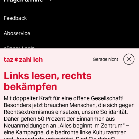
Feedback
Aboservice
ePaper Login
taz
zahl ich
Gerade nicht

Downloads für Abonnierende
Links lesen, rechts
bekämpfen
© 2026 taz Verlags und Vertriebs GmbH
Alle Rechte vorbehalten. Bei rechtlichen Fragen oder für Genehmigungen
Mit doppelter Kraft für eine offene Gesellschaft!
wenden Sie sich bitte an
lizenzen@taz.de
Besonders jetzt brauchen Menschen, die sich gegen
Rechtsextremismus einsetzen, unsere Solidarität.
Daher gehen 50 Prozent der Einnahmen aus
Feedback
Redaktionsstatut
Kommune-Richtlinien
KI-
Neuanmeldungen an „Alles beginnt im Zentrum“ –
eine Kampagne, die bedrohte linke Kulturzentren
Leitlinie
Informant
Datenschutz
Impressum
AGB