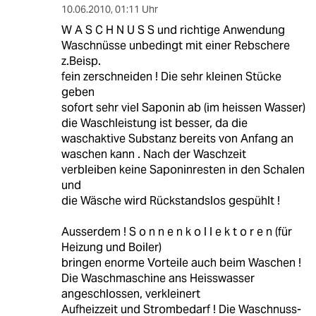
10.06.2010
,
01:11 Uhr
W A S C H N U S S und richtige Anwendung
Waschnüsse unbedingt mit einer Rebschere
z.Beisp.
fein zerschneiden ! Die sehr kleinen Stücke
geben
sofort sehr viel Saponin ab (im heissen Wasser)
die Waschleistung ist besser, da die
waschaktive Substanz bereits von Anfang an
waschen kann . Nach der Waschzeit
verbleiben keine Saponinresten in den Schalen
und
die Wäsche wird Rückstandslos gespühlt !
Ausserdem ! S o n n e n k o l l e k t o r e n (für
Heizung und Boiler)
bringen enorme Vorteile auch beim Waschen !
Die Waschmaschine ans Heisswasser
angeschlossen, verkleinert
Aufheizzeit und Strombedarf ! Die Waschnuss-