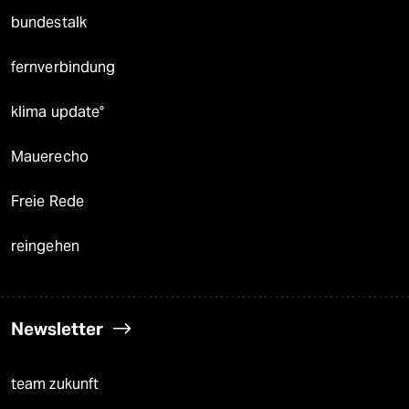
bundestalk
fernverbindung
klima update°
Mauerecho
Freie Rede
reingehen
Newsletter
team zukunft