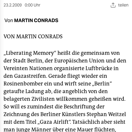
berlin
23.2.2009
0:00 Uhr
teilen
nord
Von
MARTIN CONRADS
wahrheit
VON
MARTIN CONRADS
verlag
verlag
„Liberating Memory“ heißt die gemeinsam von
der Stadt Berlin, der Europäischen Union und den
veranstaltungen
Vereinten Nationen organisierte Luftbrücke in
shop
den Gazastreifen. Gerade fliegt wieder ein
Rosinenbomber ein und wirft seine „Berlin“
fragen & hilfe
getaufte Ladung ab, die angeblich von den
unterstützen
belagerten Zivilisten willkommen geheißen wird.
So will es zumindest die Beschriftung der
abo
Zeichnung des Berliner Künstlers Stephan Weitzel
genossenschaft
mit dem Titel „Gaza Airlift“. Tatsächlich aber sieht
man junge Männer über eine Mauer flüchten,