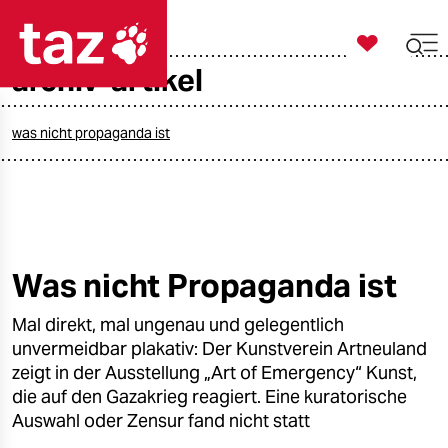

taz zahl ich
archiv-artikel

taz zahl ich
taz zahl ich
was nicht propaganda ist
themen
politik
öko
Was nicht Propaganda ist
gesellschaft
Mal direkt, mal ungenau und gelegentlich
unvermeidbar plakativ: Der Kunstverein Artneuland
kultur
zeigt in der Ausstellung „Art of Emergency“ Kunst,
die auf den Gazakrieg reagiert. Eine kuratorische
sport
Auswahl oder Zensur fand nicht statt