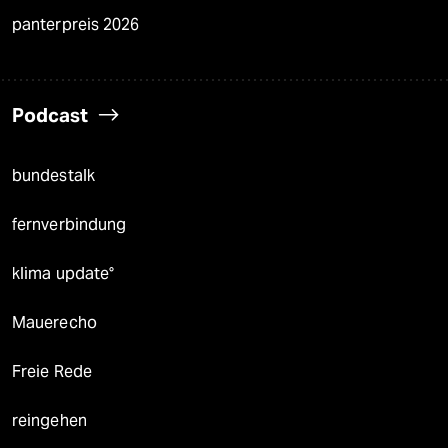
panterpreis 2026
Podcast
bundestalk
fernverbindung
klima update°
Mauerecho
Freie Rede
reingehen