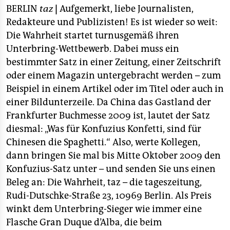
berlin
BERLIN
taz
|
Aufgemerkt, liebe Journalisten,
Redakteure und Publizisten! Es ist wieder so weit:
nord
Die Wahrheit startet turnusgemäß ihren
wahrheit
Unterbring-Wettbewerb. Dabei muss ein
bestimmter Satz in einer Zeitung, einer Zeitschrift
verlag
oder einem Magazin untergebracht werden – zum
Beispiel in einem Artikel oder im Titel oder auch in
verlag
einer Bildunterzeile. Da China das Gastland der
veranstaltungen
Frankfurter Buchmesse 2009 ist, lautet der Satz
diesmal: „Was für Konfuzius Konfetti, sind für
shop
Chinesen die Spaghetti.“ Also, werte Kollegen,
fragen & hilfe
dann bringen Sie mal bis Mitte Oktober 2009 den
Konfuzius-Satz unter – und senden Sie uns einen
unterstützen
Beleg an: Die Wahrheit, taz – die tageszeitung,
abo
Rudi-Dutschke-Straße 23, 10969 Berlin. Als Preis
winkt dem Unterbring-Sieger wie immer eine
genossenschaft
Flasche Gran Duque d’Alba, die beim