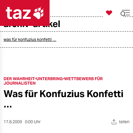

taz zahl ich
archiv-artikel

taz zahl ich
taz zahl ich
was für konfuzius konfetti …
themen
politik
DER WAHRHEIT-UNTERBRING-WETTBEWERB FÜR
öko
JOURNALISTEN
Was für Konfuzius Konfetti
gesellschaft
…
kultur
sport
17.8.2009
0:00 Uhr
teilen