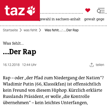

taz zahl ich
hitze
surfen
landtagswahl in sachsen-anhalt
gewalt gegen

taz zahl ich
Startseite
was fehlt
Was fehlt…: …Der Rap
taz zahl ich
themen
Was fehlt…
…Der Rap
politik
öko
16.12.2018
12:44 Uhr
teilen
gesellschaft
Rap – oder „der Pfad zum Niedergang der Nation“?
Wladimir Putin (66, Klassikfan) ist offensichtlich
kultur
kein Freund von diesem Hiphop. Kürzlich erklärte
Russlands Präsident, er wolle „die Kontrolle
sport
übernehmen“ – kein leichtes Unterfangen,