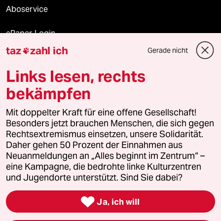
Aboservice
ePaper Login
taz
zahl ich
Gerade nicht

Downloads für Abonnierende
Links lesen, rechts
bekämpfen
© 2026 taz Verlags und Vertriebs GmbH
Mit doppelter Kraft für eine offene Gesellschaft!
Alle Rechte vorbehalten. Bei rechtlichen Fragen oder für Genehmigungen
wenden Sie sich bitte an
lizenzen@taz.de
Besonders jetzt brauchen Menschen, die sich gegen
Rechtsextremismus einsetzen, unsere Solidarität.
Daher gehen 50 Prozent der Einnahmen aus
Feedback
Redaktionsstatut
Kommune-Richtlinien
KI-
Neuanmeldungen an „Alles beginnt im Zentrum“ –
eine Kampagne, die bedrohte linke Kulturzentren
Leitlinie
Informant
Datenschutz
Impressum
AGB
und Jugendorte unterstützt. Sind Sie dabei?
Seitenwende
Einwilligungen widerrufen (Ads)

Ja, ich will