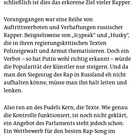
berlin
schließlich ist dies das erkorene Ziel vieler Rapper.
nord
Vorangegangen war eine Reihe von
wahrheit
Auftrittsverboten und Verhaftungen russischer
Rapper. Beispielsweise von „Ic3peak“ und „Husky“,
verlag
die in ihren regierungskritischen Texten
Polizeigewalt und Armut thematisieren. Doch ein
verlag
Verbot – so hat Putin wohl richtig erkannt – würde
veranstaltungen
die Popularität der Künstler nur steigern. Und da
man den Siegeszug des Rap in Russland eh nicht
shop
aufhalten könne, müsse man ihn halt leiten und
fragen & hilfe
lenken.
unterstützen
Also ran an des Pudels Kern, die Texte. Wie genau
abo
die Kontrolle funktioniert, ist noch nicht geklärt,
ein Angebot des Parlaments steht jedoch schon:
genossenschaft
Ein Wettbewerb für den besten Rap-Song im