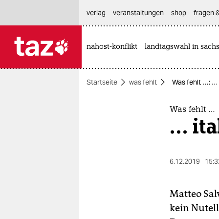
hautnavigation anspringen
hauptinhalt anspringen
footer anspringen
verlag
veranstaltungen
shop
fragen &
nahost-konflikt
landtagswahl in sach

taz zahl ich
taz zahl ich
Startseite
was fehlt
Was fehlt …: …
themen
politik
Was fehlt …
… ita
öko
gesellschaft
6.12.2019
15:3
kultur
Matteo Salv
sport
kein Nutel