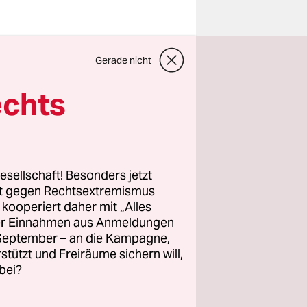
Gerade nicht
echts
Freitag
talienische
tand größte
esellschaft! Besonders jetzt
az)
rt gegen Rechtsextremismus
z kooperiert daher mit „Alles
ller Einnahmen aus Anmeldungen
. September – an die Kampagne,
rstützt und Freiräume sichern will,
bei?
wahlen
sind.