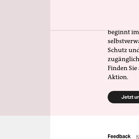
Gerade jet
allem mit d
Zivilgesell
beginnt im
selbstverw
Schutz und 
zugänglich
Finden Sie
Aktion.
Jetzt u
Feedback
K