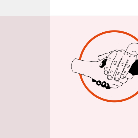
epaper login
Eine Stell
nicht vor.
Angebot an
Welternähr
Produzent 
Die Enga
Der drohe
zeigt, wie