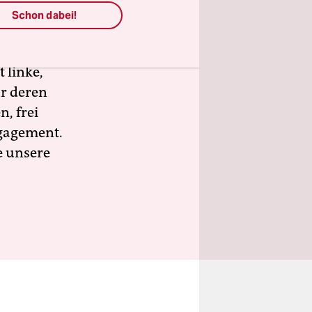
h und vor
Schon dabei!
lles
 linke,
ür deren
n, frei
ngagement.
e unsere