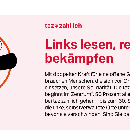
taz
zahl ich

Links lesen, r
ungnahme vom Nutella-Hersteller Ferrero lag am 
 Italienischen Medienberichten zufolge kann das i
bekämpfen
 Haselnüssen den Bedarf gar nicht decken. Laut
ungsorganisation FAO ist die Türkei der mit Abs
Mit doppelter Kraft für eine offene G
und Exporteur von Haselnüssen weltweit.
(dpa/t
brauchen Menschen, die sich vor O
einsetzen, unsere Solidarität. Die ta
beginnt im Zentrum“. 50 Prozent a
gierten stärken
bei taz zahl ich gehen – bis zum 30
die linke, selbstverwaltete Orte unte
bevor sie verschwinden. Sind Sie da
nde Erfolg der AfD bei den kommenden Landtags
 stark rechtsextreme Kräfte inzwischen geworden 