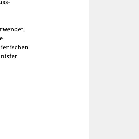
uss-
erwendet,
te
alienischen
nister.