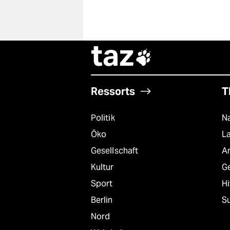
taz

Ressorts
T
Politik
Na
Öko
L
Gesellschaft
A
Kultur
G
Sport
Hi
Berlin
S
Nord