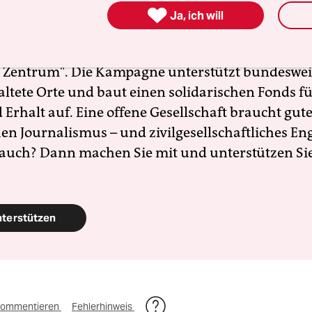
zt braucht es Zusammenhalt und Solidarität. Auc

Ja, ich will
en Menschen, die sich vor Ort für eine starke
schaft einsetzen. Die taz kooperiert deshalb mit "A
 Zentrum". Die Kampagne unterstützt bundesweit
altete Orte und baut einen solidarischen Fonds f
Erhalt auf. Eine offene Gesellschaft braucht gute
en Journalismus – und zivilgesellschaftliches E
 auch? Dann machen Sie mit und unterstützen Si
nterstützen
ommentieren
Fehlerhinweis