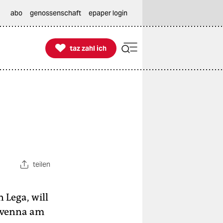
abo
genossenschaft
epaper login

taz zahl ich
taz zahl ich
teilen
 Lega, will
Ravenna am