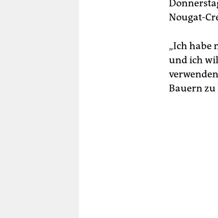
berlin
Donnerstag
Nougat-Cre
nord
wahrheit
„Ich habe 
und ich wil
verlag
verwenden. 
verlag
Bauern zu 
veranstaltungen
shop
fragen & hilfe
unterstützen
abo
genossenschaft