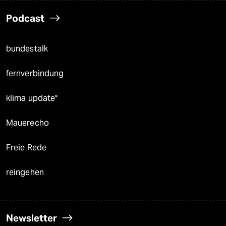
Podcast
bundestalk
fernverbindung
klima update°
Mauerecho
Freie Rede
reingehen
Newsletter