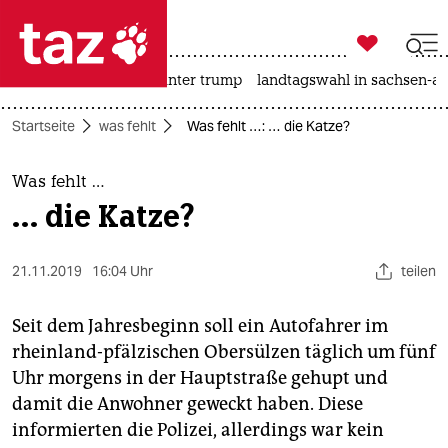

taz zahl ich
nahost-konflikt
usa unter trump
landtagswahl in sachsen-an

taz zahl ich
Startseite
was fehlt
Was fehlt …: … die Katze?
taz zahl ich
themen
Was fehlt …
… die Katze?
politik
öko
21.11.2019
16:04 Uhr
teilen
gesellschaft
Seit dem Jahresbeginn soll ein Autofahrer im
rheinland-pfälzischen Obersülzen täglich um fünf
kultur
Uhr morgens in der Hauptstraße gehupt und
damit die Anwohner geweckt haben. Diese
sport
informierten die Polizei, allerdings war kein