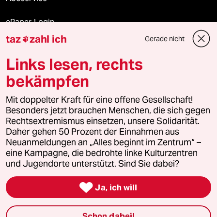
ePaper Login
taz
zahl ich
Gerade nicht

Downloads für Abonnierende
Links lesen, rechts
bekämpfen
© 2026 taz Verlags und Vertriebs GmbH
Mit doppelter Kraft für eine offene Gesellschaft!
Alle Rechte vorbehalten. Bei rechtlichen Fragen oder für Genehmigungen
wenden Sie sich bitte an
lizenzen@taz.de
Besonders jetzt brauchen Menschen, die sich gegen
Rechtsextremismus einsetzen, unsere Solidarität.
Daher gehen 50 Prozent der Einnahmen aus
Feedback
Redaktionsstatut
Kommune-Richtlinien
KI-
Neuanmeldungen an „Alles beginnt im Zentrum“ –
eine Kampagne, die bedrohte linke Kulturzentren
Leitlinie
Informant
Datenschutz
Impressum
AGB
und Jugendorte unterstützt. Sind Sie dabei?
Seitenwende
Einwilligungen widerrufen (Ads)

Ja, ich will
Schon dabei!