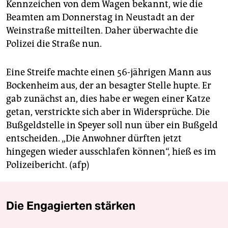
berlin
Kennzeichen von dem Wagen bekannt, wie die
Beamten am Donnerstag in Neustadt an der
nord
Weinstraße mitteilten. Daher überwachte die
Polizei die Straße nun.
wahrheit
verlag
Eine Streife machte einen 56-jährigen Mann aus
Bockenheim aus, der an besagter Stelle hupte. Er
verlag
gab zunächst an, dies habe er wegen einer Katze
veranstaltungen
getan, verstrickte sich aber in Widersprüche. Die
Bußgeldstelle in Speyer soll nun über ein Bußgeld
shop
entscheiden. „Die Anwohner dürften jetzt
fragen & hilfe
hingegen wieder ausschlafen können“, hieß es im
Polizeibericht. (afp)
unterstützen
abo
Die Engagierten stärken
genossenschaft