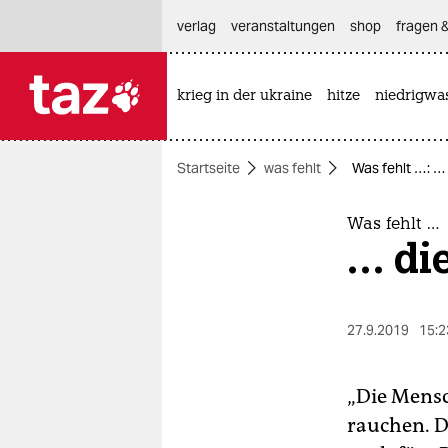
hautnavigation anspringen
hauptinhalt anspringen
footer anspringen
verlag
veranstaltungen
shop
fragen &
krieg in der ukraine
hitze
niedrigwa

taz zahl ich
taz zahl ich
Startseite
was fehlt
Was fehlt …: …
themen
politik
Was fehlt …
… di
öko
gesellschaft
27.9.2019
15:2
kultur
„Die Mensc
sport
rauchen. D