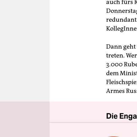
berlin
auch fürs 
Donnerstag
nord
redundant 
wahrheit
KollegInne
verlag
Dann geht e
verlag
treten. We
3.000 Rube
veranstaltungen
dem Minist
shop
Fleischspie
fragen & hilfe
Armes Rus
unterstützen
abo
Die Enga
genossenschaft
Der drohe