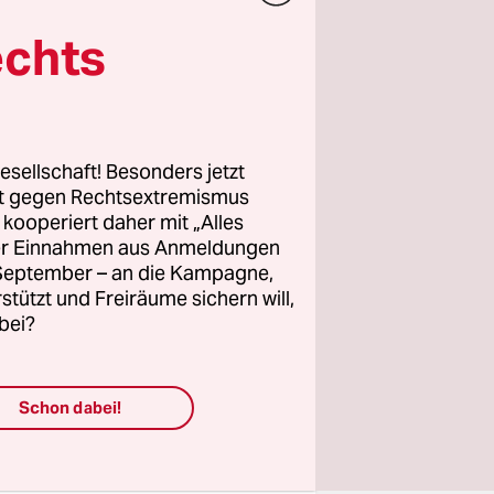
sind.
echts
h und vor
lles
 linke,
esellschaft! Besonders jetzt
ür deren
rt gegen Rechtsextremismus
n, frei
z kooperiert daher mit „Alles
ngagement.
ller Einnahmen aus Anmeldungen
. September – an die Kampagne,
e unsere
rstützt und Freiräume sichern will,
bei?
Schon dabei!