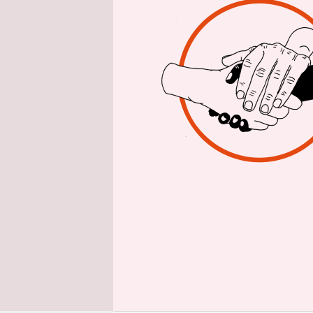
epaper login
zeigt, wie
Gerade jet
allem mit d
Zivilgesell
beginnt im
selbstverw
Schutz und 
zugänglich
Finden Sie
Aktion.
Jetzt u