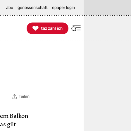
abo
genossenschaft
epaper login

taz zahl ich
taz zahl ich
teilen
dem Balkon
s gilt