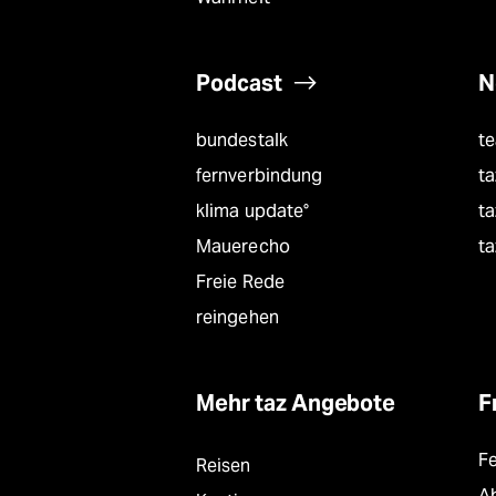
Podcast
N
bundestalk
t
fernverbindung
ta
klima update°
ta
Mauerecho
ta
Freie Rede
reingehen
Mehr taz Angebote
F
F
Reisen
A