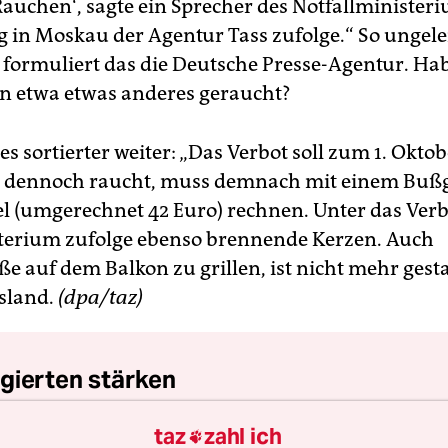
Rauchen‘, sagte ein Sprecher des Notfallministe
 in Moskau der Agentur Tass zufolge.“ So ungel
formuliert das die Deutsche Presse-Agentur. Ha
n etwa etwas anderes geraucht?
s sortierter weiter: „Das Verbot soll zum 1. Oktob
r dennoch raucht, muss demnach mit einem Buß
l (umgerechnet 42 Euro) rechnen. Unter das Verb
erium zufolge ebenso brennende Kerzen. Auch
ße auf dem Balkon zu grillen, ist nicht mehr gesta
sland.
(dpa/taz)
gierten stärken
taz
zahl ich
nde Erfolg der AfD bei den kommenden Landtags
