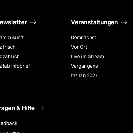
ewsletter
Veranstaltungen
eam zukunft
Demnächst
z frisch
Vor Ort
z zahl ich
Live im Stream
z lab Infobrief
Vergangene
taz lab 2027
ragen & Hilfe
eedback
boservice