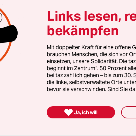
 stark rechtsextreme Kräfte inzwischen geworden 
Links lesen, r
zt braucht es Zusammenhalt und Solidarität. Auc
en Menschen, die sich vor Ort für eine starke
bekämpfen
schaft einsetzen. Die taz kooperiert deshalb mit "A
 Zentrum". Die Kampagne unterstützt bundesweit
Mit doppelter Kraft für eine offene G
altete Orte und baut einen solidarischen Fonds f
brauchen Menschen, die sich vor O
Erhalt auf. Eine offene Gesellschaft braucht gute
einsetzen, unsere Solidarität. Die ta
en Journalismus – und zivilgesellschaftliches E
beginnt im Zentrum“. 50 Prozent a
bei taz zahl ich gehen – bis zum 30
 auch? Dann machen Sie mit und unterstützen Si
die linke, selbstverwaltete Orte unte
bevor sie verschwinden. Sind Sie da
nterstützen

Ja, ich will