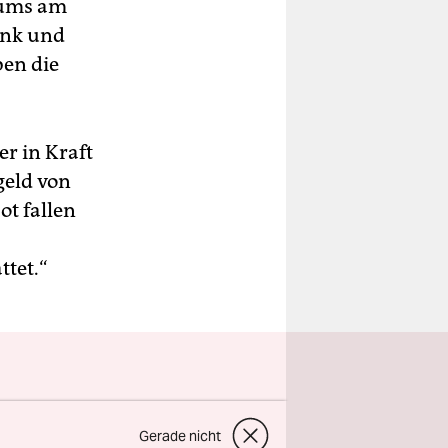
riums am
enk und
ben die
er in Kraft
geld von
ot fallen
ttet.“
wahlen
Gerade nicht