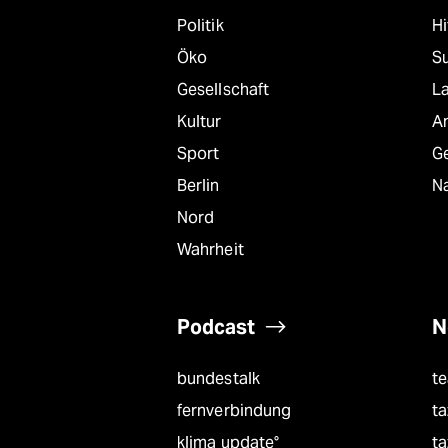
Politik
Hi
Öko
S
Gesellschaft
L
Kultur
A
Sport
G
Berlin
Na
Nord
Wahrheit
Podcast
N
bundestalk
t
fernverbindung
ta
klima update°
ta