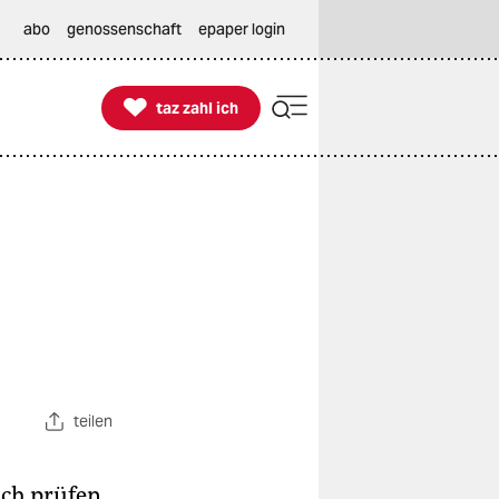
abo
genossenschaft
epaper login

taz zahl ich
taz zahl ich
teilen
ch prüfen,