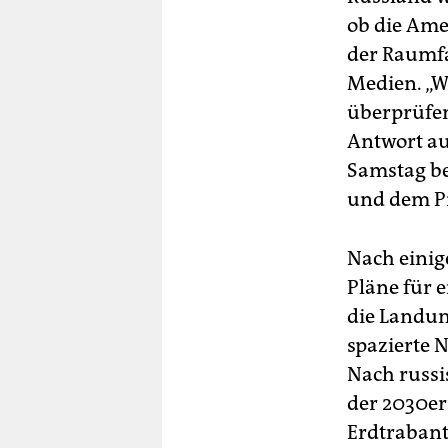
berlin
ob die Amer
nord
der Raumfa
Medien. „W
wahrheit
überprüfen,
verlag
Antwort au
Samstag be
verlag
und dem Pr
veranstaltungen
shop
Nach einig
Pläne für 
fragen & hilfe
die Landun
unterstützen
spazierte 
Nach russi
abo
der 2030er
genossenschaft
Erdtrabant