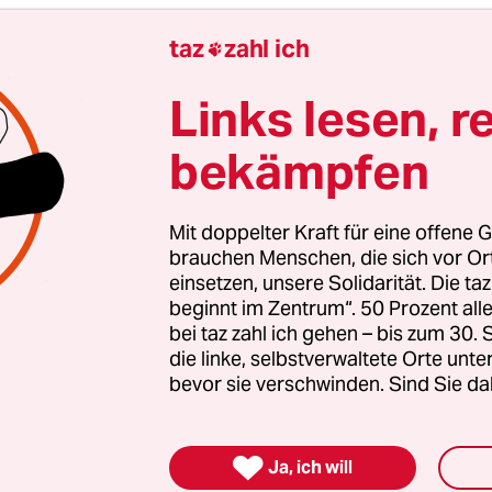
taz
zahl ich
mos-Chef betonte, kein Land der Welt könne ein

llein durchführen. Die Russen setzen deshalb a
Links lesen, r
rbeit mit den USA, Europa und China.
(dpa)
bekämpfen
gierten stärken
Mit doppelter Kraft für eine offene G
brauchen Menschen, die sich vor O
nde Erfolg der AfD bei den kommenden Landtags
einsetzen, unsere Solidarität. Die ta
 stark rechtsextreme Kräfte inzwischen geworden 
beginnt im Zentrum“. 50 Prozent a
zt braucht es Zusammenhalt und Solidarität. Auc
bei taz zahl ich gehen – bis zum 30
die linke, selbstverwaltete Orte unte
en Menschen, die sich vor Ort für eine starke
bevor sie verschwinden. Sind Sie da
schaft einsetzen. Die taz kooperiert deshalb mit "A
 Zentrum". Die Kampagne unterstützt bundesweit
altete Orte und baut einen solidarischen Fonds f

Ja, ich will
Erhalt auf. Eine offene Gesellschaft braucht gute