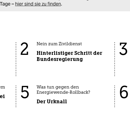
Tage –
hier sind sie zu finden
.
2
3
Nein zum Zivildienst
Hinterlistiger Schritt der
Bundesregierung
5
6
em
Was tun gegen den
Energiewende-Rollback?
ei
Der Urknall