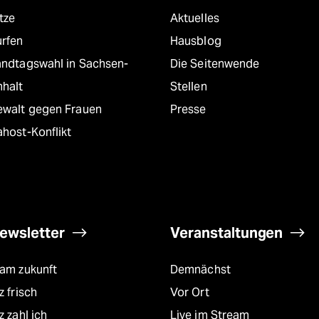
tze
Aktuelles
urfen
Hausblog
andtagswahl in Sachsen-
Die Seitenwende
nhalt
Stellen
ewalt gegen Frauen
Presse
host-Konflikt
ewsletter
Veranstaltungen
eam zukunft
Demnächst
z frisch
Vor Ort
z zahl ich
Live im Stream