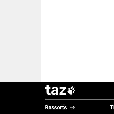
taz

Ressorts
T