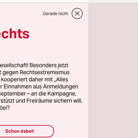
 Mond-
Gerade nicht
uf eine
echts
esellschaft! Besonders jetzt
rt gegen Rechtsextremismus
wahlen
z kooperiert daher mit „Alles
sind.
ller Einnahmen aus Anmeldungen
h und vor
. September – an die Kampagne,
rstützt und Freiräume sichern will,
bei?
lles
 linke,
ür deren
Schon dabei!
n, frei