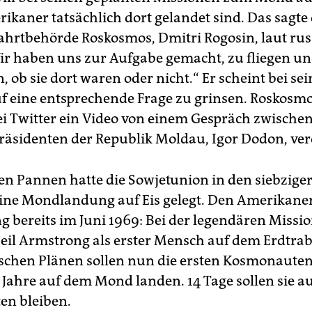
ikaner tatsächlich dort gelandet sind. Das sagte 
hrtbehörde Roskosmos, Dmitri Rogosin, laut rus
ir haben uns zur Aufgabe gemacht, zu fliegen un
 ob sie dort waren oder nicht.“ Er scheint bei sei
f eine entsprechende Frage zu grinsen. Roskosm
i Twitter ein Video von einem Gespräch zwische
äsidenten der Republik Moldau, Igor Dodon, verö
en Pannen hatte die Sowjetunion in den siebzige
eine Mondlandung auf Eis gelegt. Den Amerikane
g bereits im Juni 1969: Bei der legendären Missio
Neil Armstrong als erster Mensch auf dem Erdtra
schen Plänen sollen nun die ersten Kosmonaute
 Jahre auf dem Mond landen. 14 Tage sollen sie a
en bleiben.