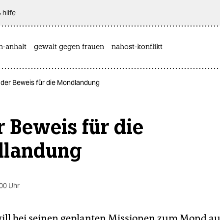
 hilfe
n-anhalt
gewalt gegen frauen
nahost-konflikt
 der Beweis für die Mondlandung
 Beweis für die
landung
00 Uhr
ill bei seinen geplanten Missionen zum Mond au