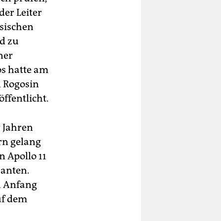
der Leiter
sischen
d zu
ner
os hatte am
n Rogosin
ffentlicht.
r Jahren
rn gelang
n Apollo 11
banten.
n Anfang
uf dem