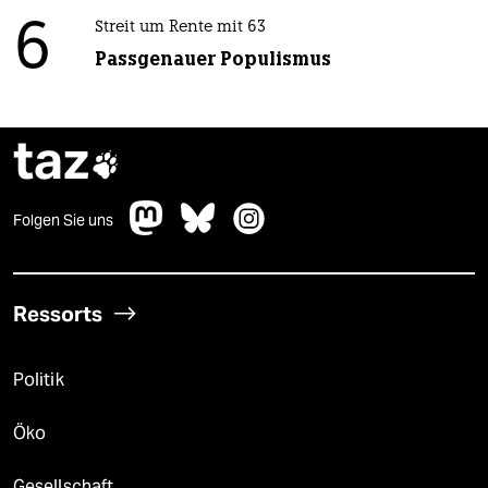
6
Streit um Rente mit 63
Passgenauer Populismus
taz

Folgen Sie uns
Ressorts
Politik
Öko
Gesellschaft