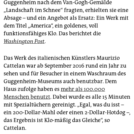
berlin
Guggenheim nach dem Van-Gogh-Gemälde
„Landschaft im Schnee“ fragten, erhielten sie eine
nord
Absage – und ein Angebot als Ersatz: Ein Werk mit
dem Titel „America“, ein goldenes, voll
wahrheit
funktionsfähiges Klo. Das berichtet die
verlag
Washington Post
.
verlag
Das Werk des italienischen Künstlers Maurizio
veranstaltungen
Cattelan war ab September 2016 rund ein Jahr zu
sehen und für Besucher in einem Waschraum des
shop
Guggenheim-Museums auch benutzbar. Dem
fragen & hilfe
Haus zufolge haben es
mehr als 100.000
Menschen benutzt
. Dabei wurde es alle 15 Minuten
unterstützen
mit Spezialtüchern gereinigt. „Egal, was du isst –
abo
ein 200-Dollar-Mahl oder einen 2-Dollar-Hotdog –,
das Ergebnis ist Klo-mäßig das Gleiche“, so
genossenschaft
Cattelan.