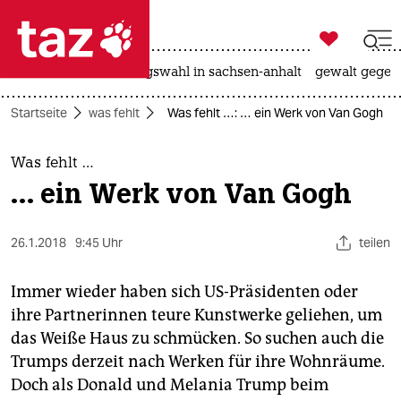

taz zahl ich
hitze
surfen
landtagswahl in sachsen-anhalt
gewalt gegen

taz zahl ich
Startseite
was fehlt
Was fehlt …: … ein Werk von Van Gogh
taz zahl ich
themen
Was fehlt …
… ein Werk von Van Gogh
politik
öko
26.1.2018
9:45 Uhr
teilen
gesellschaft
Immer wieder haben sich US-Präsidenten oder
ihre Partnerinnen teure Kunstwerke geliehen, um
kultur
das Weiße Haus zu schmücken. So suchen auch die
Trumps derzeit nach Werken für ihre Wohnräume.
sport
Doch als Donald und Melania Trump beim