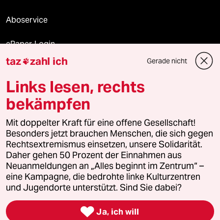
Aboservice
ePaper Login
taz
zahl ich
Gerade nicht

Downloads für Abonnierende
Links lesen, rechts
bekämpfen
© 2026 taz Verlags und Vertriebs GmbH
Mit doppelter Kraft für eine offene Gesellschaft!
Alle Rechte vorbehalten. Bei rechtlichen Fragen oder für Genehmigungen
wenden Sie sich bitte an
lizenzen@taz.de
Besonders jetzt brauchen Menschen, die sich gegen
Rechtsextremismus einsetzen, unsere Solidarität.
Daher gehen 50 Prozent der Einnahmen aus
Feedback
Redaktionsstatut
Kommune-Richtlinien
KI-
Neuanmeldungen an „Alles beginnt im Zentrum“ –
eine Kampagne, die bedrohte linke Kulturzentren
Leitlinie
Informant
Datenschutz
Impressum
AGB
und Jugendorte unterstützt. Sind Sie dabei?
Seitenwende
Einwilligungen widerrufen (Ads)

Ja, ich will