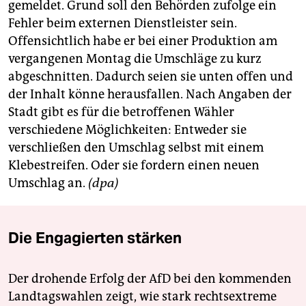
berlin
gemeldet. Grund soll den Behörden zufolge ein
Fehler beim externen Dienstleister sein.
nord
Offensichtlich habe er bei einer Produktion am
vergangenen Montag die Umschläge zu kurz
wahrheit
abgeschnitten. Dadurch seien sie unten offen und
verlag
der Inhalt könne herausfallen. Nach Angaben der
Stadt gibt es für die betroffenen Wähler
verlag
verschiedene Möglichkeiten: Entweder sie
veranstaltungen
verschließen den Umschlag selbst mit einem
Klebestreifen. Oder sie fordern einen neuen
shop
Umschlag an.
(dpa)
fragen & hilfe
unterstützen
Die Engagierten stärken
abo
Der drohende Erfolg der AfD bei den kommenden
genossenschaft
Landtagswahlen zeigt, wie stark rechtsextreme