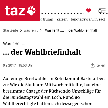

taz zahl ich
bergsteigen
usa unter trump
katzen
landtagswahl in sachs

taz zahl ich
Startseite
was fehlt
Was fehlt …: … der Wahlbriefinhalt
taz zahl ich
themen
Was fehlt …
… der Wahlbriefinhalt
politik
öko
6.9.2017
18:53 Uhr
teilen
gesellschaft
Auf einige Briefwähler in Köln kommt Bastelarbeit
zu: Wie die Stadt am Mittwoch mitteilte, hat eine
kultur
bestimmte Charge der Rücksende-Umschläge für
die Bundestagswahl ein Loch. Rund 80
sport
Wahlberechtigte hätten sich deswegen schon