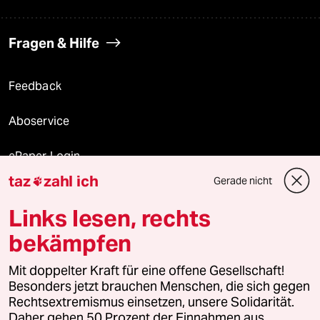
Fragen & Hilfe
Feedback
Aboservice
ePaper Login
taz
zahl ich
Gerade nicht

Downloads für Abonnierende
Links lesen, rechts
bekämpfen
© 2026 taz Verlags und Vertriebs GmbH
Mit doppelter Kraft für eine offene Gesellschaft!
Alle Rechte vorbehalten. Bei rechtlichen Fragen oder für Genehmigungen
wenden Sie sich bitte an
lizenzen@taz.de
Besonders jetzt brauchen Menschen, die sich gegen
Rechtsextremismus einsetzen, unsere Solidarität.
Daher gehen 50 Prozent der Einnahmen aus