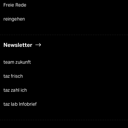
Freie Rede
reingehen
Newsletter
team zukunft
taz frisch
taz zahl ich
taz lab Infobrief