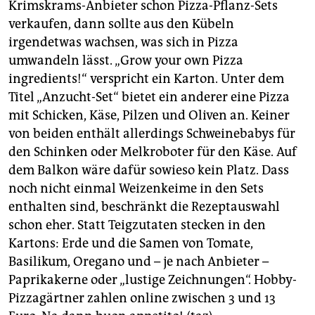
berlin
Krimskrams-Anbieter schon Pizza-Pflanz-Sets
verkaufen, dann sollte aus den Kübeln
nord
irgendetwas wachsen, was sich in Pizza
umwandeln lässt. „Grow your own Pizza
wahrheit
ingredients!“ verspricht ein Karton. Unter dem
verlag
Titel „Anzucht-Set“ bietet ein anderer eine Pizza
mit Schicken, Käse, Pilzen und Oliven an. Keiner
verlag
von beiden enthält allerdings Schweinebabys für
veranstaltungen
den Schinken oder Melkroboter für den Käse. Auf
dem Balkon wäre dafür sowieso kein Platz. Dass
shop
noch nicht einmal Weizenkeime in den Sets
fragen & hilfe
enthalten sind, beschränkt die Rezeptauswahl
schon eher. Statt Teigzutaten stecken in den
unterstützen
Kartons: Erde und die Samen von Tomate,
Basilikum, Oregano und – je nach Anbieter –
abo
Paprikakerne oder „lustige Zeichnungen“. Hobby-
genossenschaft
Pizzagärtner zahlen online zwischen 3 und 13