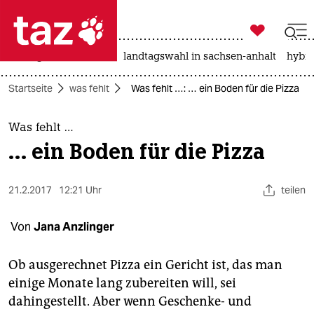

taz zahl ich
niedrigwasser
rente
landtagswahl in sachsen-anhalt
hybri

taz zahl ich
Startseite
was fehlt
Was fehlt …: … ein Boden für die Pizza
taz zahl ich
themen
Was fehlt …
… ein Boden für die Pizza
politik
öko
21.2.2017
12:21 Uhr
teilen
gesellschaft
Von
Jana Anzlinger
kultur
Ob ausgerechnet Pizza ein Gericht ist, das man
einige Monate lang zubereiten will, sei
sport
dahingestellt. Aber wenn Geschenke- und