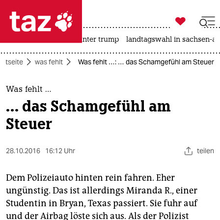

taz zahl ich
nahost-konflikt
usa unter trump
landtagswahl in sachsen-an

taz zahl ich
artseite
was fehlt
Was fehlt …: … das Schamgefühl am Steuer
taz zahl ich
themen
Was fehlt …
… das Schamgefühl am
politik
Steuer
öko
28.10.2016
16:12 Uhr
teilen
gesellschaft
kultur
Dem Polizeiauto hinten rein fahren. Eher
ungünstig. Das ist allerdings Miranda R., einer
sport
Studentin in Bryan, Texas passiert. Sie fuhr auf
und der Airbag löste sich aus. Als der Polizist