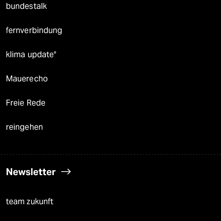
bundestalk
fernverbindung
klima update°
Mauerecho
Freie Rede
reingehen
Newsletter
team zukunft