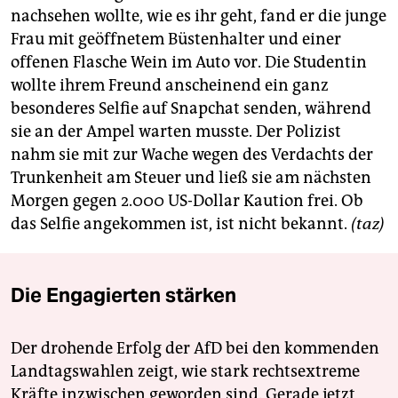
berlin
nachsehen wollte, wie es ihr geht, fand er die junge
Frau mit geöffnetem Büstenhalter und einer
nord
offenen Flasche Wein im Auto vor. Die Studentin
wahrheit
wollte ihrem Freund anscheinend ein ganz
besonderes Selfie auf Snapchat senden, während
verlag
sie an der Ampel warten musste. Der Polizist
nahm sie mit zur Wache wegen des Verdachts der
verlag
Trunkenheit am Steuer und ließ sie am nächsten
veranstaltungen
Morgen gegen 2.000 US-Dollar Kaution frei. Ob
das Selfie angekommen ist, ist nicht bekannt.
(taz)
shop
fragen & hilfe
Die Engagierten stärken
unterstützen
abo
Der drohende Erfolg der AfD bei den kommenden
genossenschaft
Landtagswahlen zeigt, wie stark rechtsextreme
Kräfte inzwischen geworden sind. Gerade jetzt