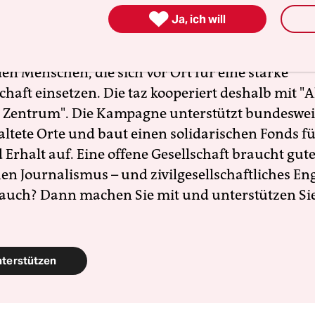
nde Erfolg der AfD bei den kommenden Landtags

Ja, ich will
 stark rechtsextreme Kräfte inzwischen geworden 
zt braucht es Zusammenhalt und Solidarität. Auc
en Menschen, die sich vor Ort für eine starke
schaft einsetzen. Die taz kooperiert deshalb mit "A
 Zentrum". Die Kampagne unterstützt bundesweit
altete Orte und baut einen solidarischen Fonds f
Erhalt auf. Eine offene Gesellschaft braucht gute
en Journalismus – und zivilgesellschaftliches E
 auch? Dann machen Sie mit und unterstützen Si
nterstützen