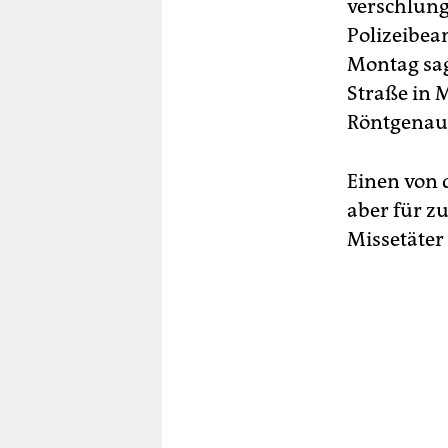
berlin
verschlun
Polizeibe
nord
Montag sagt
wahrheit
Straße in 
Röntgenau
verlag
verlag
Einen von 
aber für zu
veranstaltungen
Missetäter
shop
fragen & hilfe
unterstützen
abo
genossenschaft