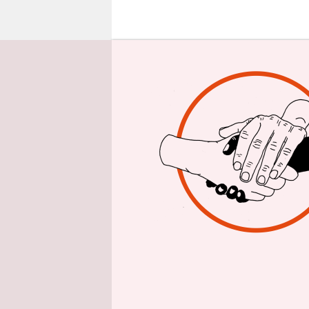
epaper login
Mit Hilfe 
das Schmuc
dass der Ma
herunterges
Freitag vor
Die Enga