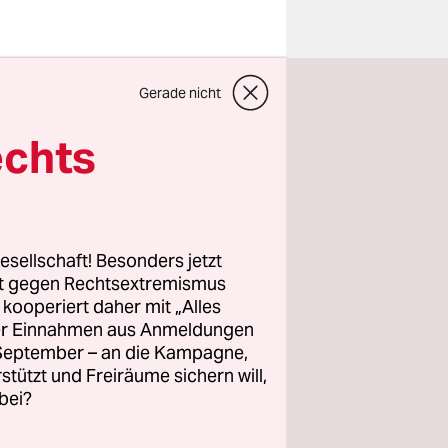
Gerade nicht
echts
 Polizisten
 erwiesen,
esellschaft! Besonders jetzt
lizei flugs
rt gegen Rechtsextremismus
ge, der am
z kooperiert daher mit „Alles
ller Einnahmen aus Anmeldungen
. September – an die Kampagne,
rstützt und Freiräume sichern will,
bei?