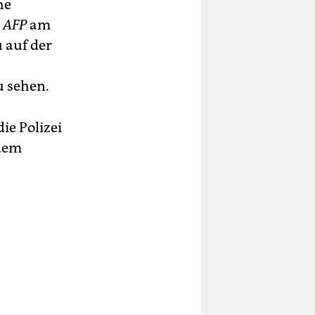
he
r
AFP
am
u auf der
 sehen.
ie Polizei
 dem