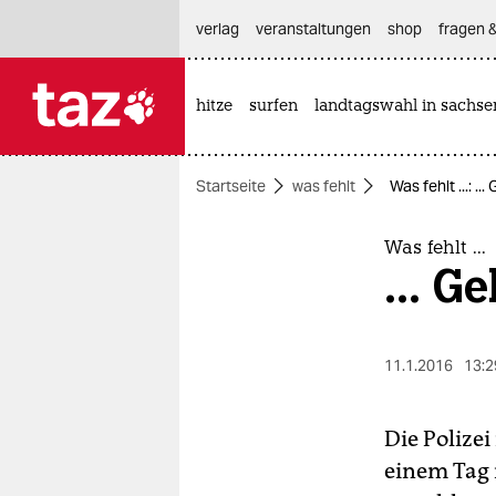
hautnavigation anspringen
hauptinhalt anspringen
footer anspringen
verlag
veranstaltungen
shop
fragen &
hitze
surfen
landtagswahl in sachse

taz zahl ich
taz zahl ich
Startseite
was fehlt
Was fehlt ...: ..
themen
politik
Was fehlt ...
... G
öko
gesellschaft
11.1.2016
13:2
kultur
Die Polize
sport
einem Tag 