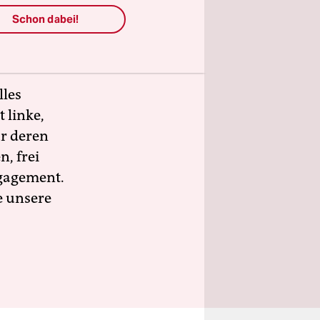
wahlen
Schon dabei!
sind.
h und vor
lles
 linke,
ür deren
n, frei
ngagement.
e unsere