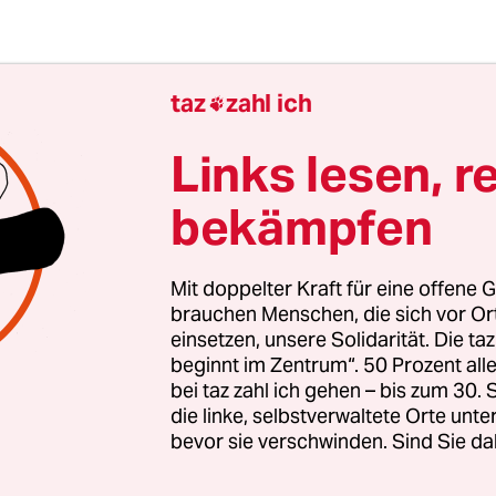
taz
zahl ich

Links lesen, r
bekämpfen
der abführenden Wirkung der Früchte erhielten die
kstück auf natürlichem Wege zurück. Damit war
Mit doppelter Kraft für eine offene G
nn die Kette bei einer Verfolgungsjagd mit der Po
brauchen Menschen, die sich vor O
chluckt hatte. Derzeit befindet sich der 28-Jähri
einsetzen, unsere Solidarität. Die ta
 Gericht erschien, in Polizeigewahrsam. (
afp
)
beginnt im Zentrum“. 50 Prozent a
bei taz zahl ich gehen – bis zum 30
die linke, selbstverwaltete Orte unte
bevor sie verschwinden. Sind Sie da
gierten stärken