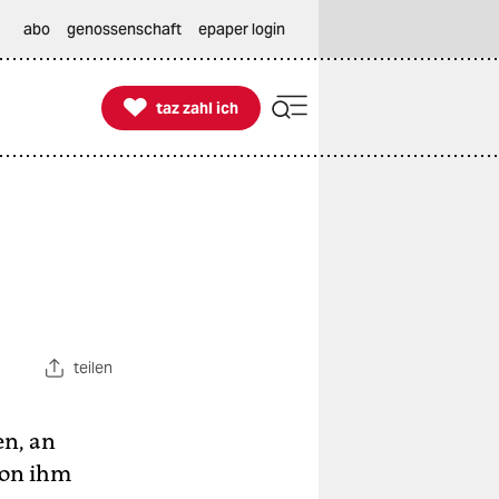
abo
genossenschaft
epaper login

taz zahl ich
taz zahl ich
teilen
en, an
von ihm