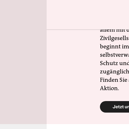
Der drohe
zeigt, wie
Gerade jet
allem mit d
Zivilgesell
beginnt im
selbstverw
Schutz und 
zugänglich
Finden Sie
Aktion.
Jetzt u