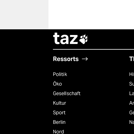
taz

Ressorts
T
Politik
Hi
Öko
S
Gesellschaft
L
Kultur
A
Sport
G
Berlin
Na
Nord