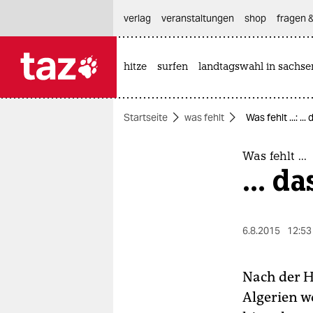
hautnavigation anspringen
hauptinhalt anspringen
footer anspringen
verlag
veranstaltungen
shop
fragen &
hitze
surfen
landtagswahl in sachse

taz zahl ich
taz zahl ich
Startseite
was fehlt
Was fehlt ...: .
themen
politik
Was fehlt ...
... d
öko
gesellschaft
6.8.2015
12:53
kultur
Nach der H
sport
Algerien w