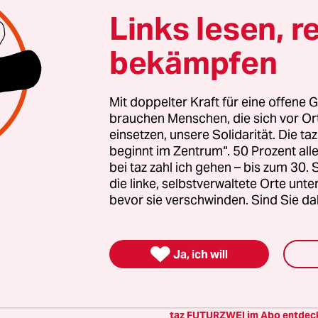
altete Orte und baut einen solidarischen Fonds f
Links lesen, r
Erhalt auf. Eine offene Gesellschaft braucht gute
bekämpfen
en Journalismus – und zivilgesellschaftliches E
 auch? Dann machen Sie mit und unterstützen Si
Mit doppelter Kraft für eine offene G
brauchen Menschen, die sich vor O
einsetzen, unsere Solidarität. Die ta
nterstützen
beginnt im Zentrum“. 50 Prozent a
bei taz zahl ich gehen – bis zum 30
die linke, selbstverwaltete Orte unte
bevor sie verschwinden. Sind Sie da
ommentieren
Fehlerhinweis

Ja, ich will
 teilen
taz FUTURZWEI im Abo entdec