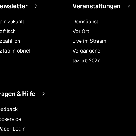
ewsletter
Veranstaltungen
eam zukunft
Demnächst
z frisch
Vor Ort
z zahl ich
Live im Stream
z lab Infobrief
Vergangene
taz lab 2027
ragen & Hilfe
eedback
boservice
Paper Login