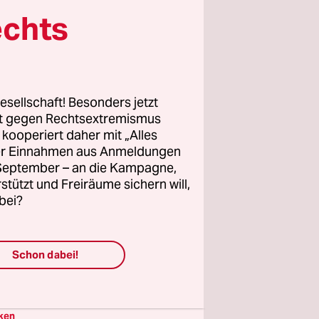
ür deren
echts
n, frei
ngagement.
e unsere
esellschaft! Besonders jetzt
rt gegen Rechtsextremismus
z kooperiert daher mit „Alles
ller Einnahmen aus Anmeldungen
. September – an die Kampagne,
rstützt und Freiräume sichern will,
bei?
Schon dabei!
ken