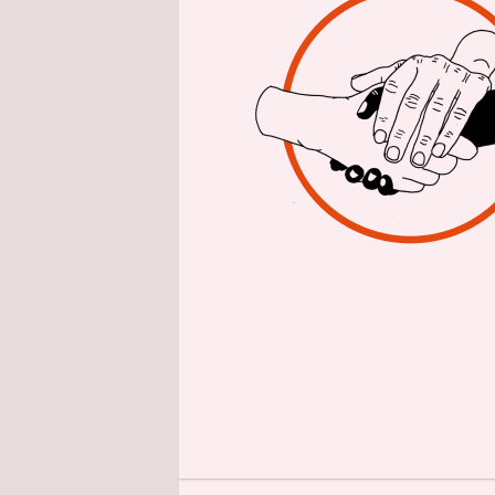
epaper login
selbstverw
Schutz und 
zugänglich
Finden Sie
Aktion.
Jetzt u
Feedback
K
Diesen Artikel