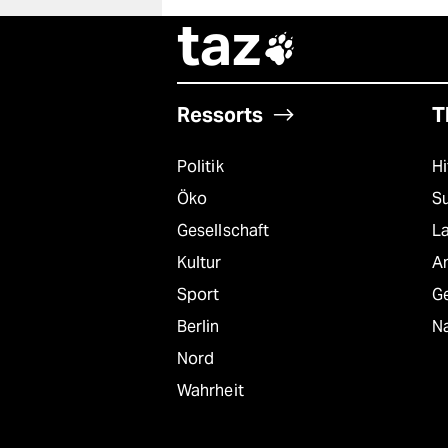
taz

Ressorts
T
Politik
Hi
Öko
S
Gesellschaft
L
Kultur
A
Sport
G
Berlin
Na
Nord
Wahrheit