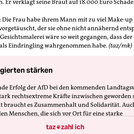
 Er verklagt seine Braut auf 18.000 Euro Schade
 Die Frau habe ihrem Mann mit zu viel Make-up 
vorgetäuscht, der sie ohne nicht annähernd ents
 Gesichtsmalerei wäre so weit gegangen, dass de
 als Eindringling wahrgenommen habe.
(taz/mk)
gierten stärken
nde Erfolg der AfD bei den kommenden Landtags
 stark rechtsextreme Kräfte inzwischen geworden 
zt braucht es Zusammenhalt und Solidarität. Auc
en Menschen, die sich vor Ort für eine starke
schaft einsetzen. Die taz kooperiert deshalb mit "A
taz
zahl ich

 Zentrum". Die Kampagne unterstützt bundesweit