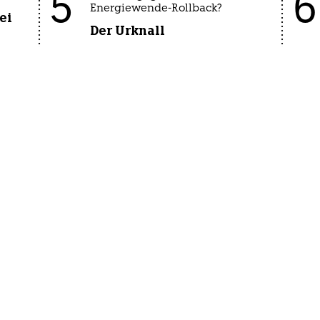
5
6
Energiewende-Rollback?
ei
Der Urknall