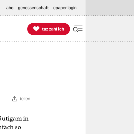
abo
genossenschaft
epaper login

taz zahl ich
taz zahl ich
teilen
äutigam in
nfach so