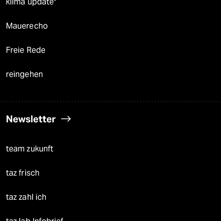
klima update°
Mauerecho
Freie Rede
reingehen
Newsletter
team zukunft
taz frisch
taz zahl ich