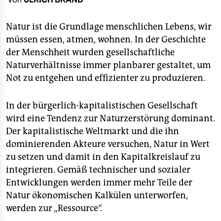
berlin
nord
Natur ist die Grundlage menschlichen Lebens, wir
müssen essen, atmen, wohnen. In der Geschichte
wahrheit
der Menschheit wurden gesellschaftliche
Naturverhältnisse immer planbarer gestaltet, um
verlag
Not zu entgehen und effizienter zu produzieren.
verlag
In der bürgerlich-kapitalistischen Gesellschaft
veranstaltungen
wird eine Tendenz zur Naturzerstörung dominant.
shop
Der kapitalistische Weltmarkt und die ihn
dominierenden Akteure versuchen, Natur in Wert
fragen & hilfe
zu setzen und damit in den Kapitalkreislauf zu
unterstützen
integrieren. Gemäß technischer und sozialer
Entwicklungen werden immer mehr Teile der
abo
Natur ökonomischen Kalkülen unterworfen,
genossenschaft
werden zur „Ressource“.