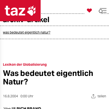

taz zahl ich
archiv-artikel

taz zahl ich
taz zahl ich
was bedeutet eigentlich natur?
themen
politik
Lexikon der Globalisierung
öko
Was bedeutet eigentlich
gesellschaft
Natur?
kultur
16.8.2004
0:00 Uhr
teilen
sport
Von
ULRICH BRAND