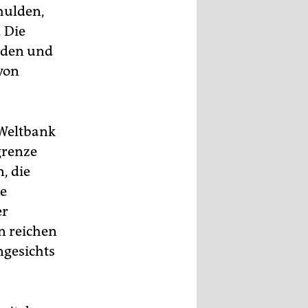
hulden,
. Die
erden und
von
 Weltbank
grenze
, die
ne
er
n reichen
ngesichts