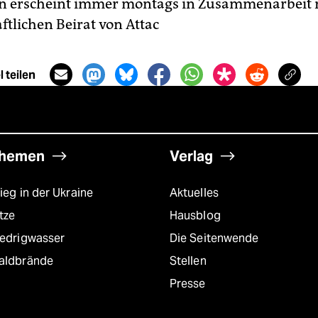
on erscheint immer montags in Zusammenarbeit
ftlichen Beirat von Attac
 teilen
hemen
Verlag
ieg in der Ukraine
Aktuelles
tze
Hausblog
iedrigwasser
Die Seitenwende
aldbrände
Stellen
Presse