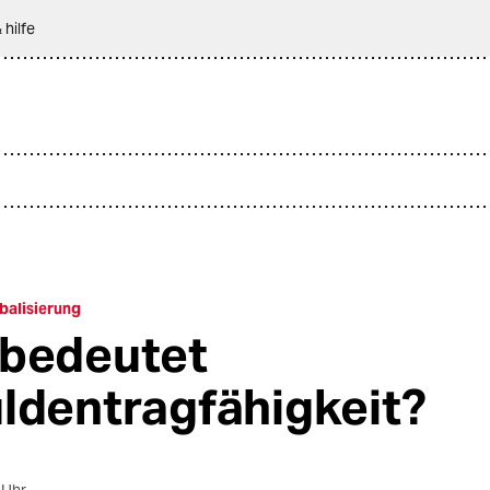
 hilfe
balisierung
bedeutet
ldentragfähigkeit?