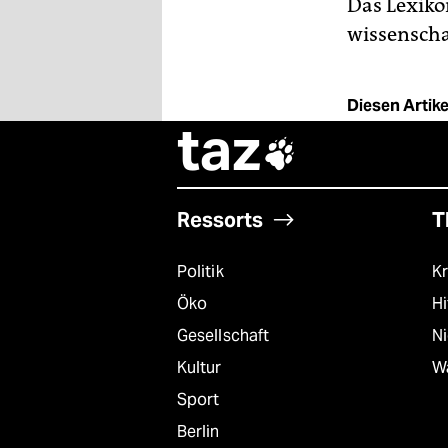
Das Lexik
wissenscha
Diesen Artikel
taz

Ressorts
T
Politik
Kr
Öko
Hi
Gesellschaft
N
Kultur
W
Sport
Berlin