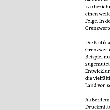
epaper login
150 bezieh
einen weit
Folge. In 
Grenzwerte
Die Kritik
Grenzwerte
Beispiel n
zugemutet 
Entwicklun
die vielfäl
Land von s
Außerdem k
Druckmitte