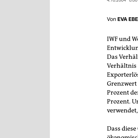
berlin
4.10.2004
0:00
nord
Von
EVA EB
wahrheit
IWF und W
verlag
Entwicklung
verlag
Das Verhäl
Verhältnis
veranstaltungen
Exporterlö
shop
Grenzwert 
fragen & hilfe
Prozent der
Prozent. U
unterstützen
verwendet,
abo
genossenschaft
Dass diese
ökonomische