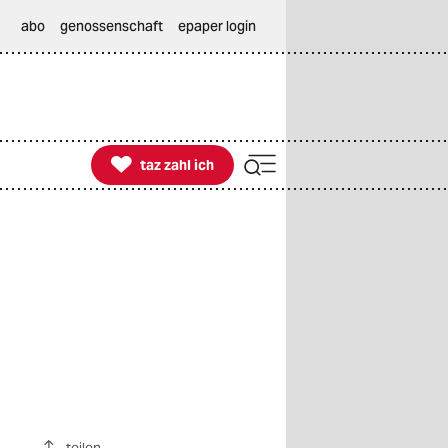
abo
genossenschaft
epaper login

taz zahl ich
taz zahl ich