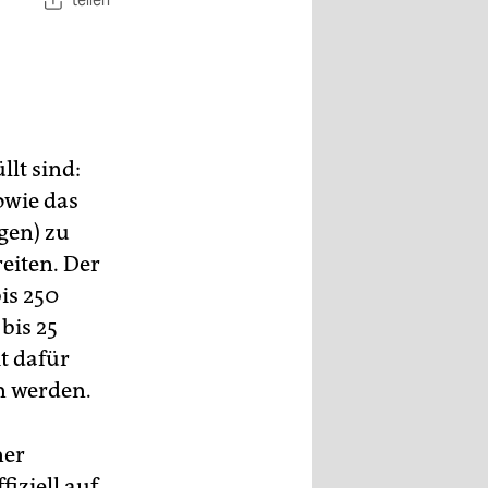
teilen
llt sind:
owie das
gen) zu
eiten. Der
is 250
bis 25
t dafür
n werden.
ner
fiziell auf