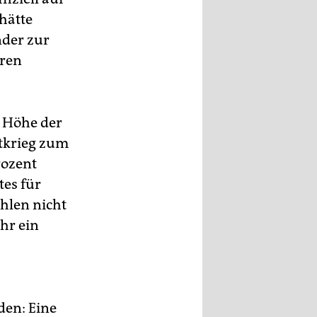
hätte
nder zur
eren
e Höhe der
tkrieg zum
rozent
tes für
hlen nicht
ehr ein
den: Eine