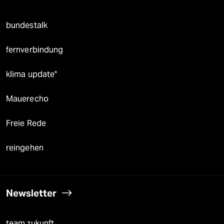
bundestalk
fernverbindung
klima update°
Mauerecho
Freie Rede
reingehen
Newsletter
team zukunft