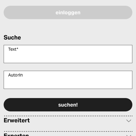
Suche
Text
*
AutorIn
Bitte füllen Sie alle Pflichtfelder (*) aus, um fortfahren zu können.
Erweitert
Experten