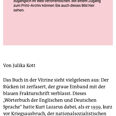
berlin
nord
wahrheit
Frühes Beispiel für zivile Fluchthilfe: Boat People aus Vietnam
verlag
verlassen die „Cap Anamur“
Foto: Ullstein Bild
verlag
veranstaltungen
Von
Julika Kott
shop
fragen & hilfe
Das Buch in der Vitrine sieht vielgelesen aus: Der
unterstützen
Rücken ist zerfasert, der graue Einband mit der
blauen Frakturschrift verblasst. Dieses
abo
„Wörterbuch der Englischen und Deutschen
Sprache“ hatte Kurt Lazarus dabei, als er 1939, kurz
genossenschaft
vor Kriegsausbruch, der nationalsozialistischen