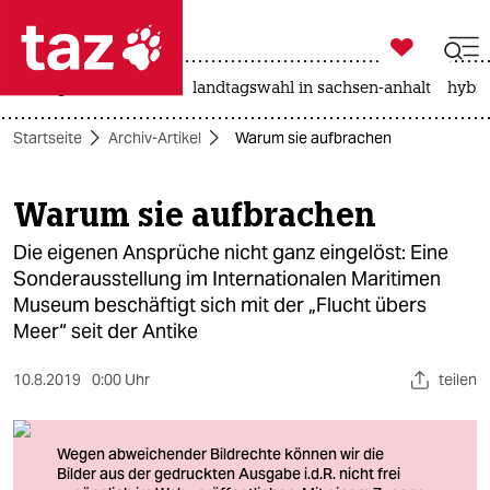

taz zahl ich
niedrigwasser
rente
landtagswahl in sachsen-anhalt
hybri

taz zahl ich
Startseite
Archiv-Artikel
Warum sie aufbrachen
taz zahl ich
themen
Warum sie aufbrachen
politik
Die eigenen Ansprüche nicht ganz eingelöst: Eine
Sonderausstellung im Internationalen Maritimen
öko
Museum beschäftigt sich mit der „Flucht übers
Meer“ seit der Antike
gesellschaft
10.8.2019
0:00 Uhr
teilen
kultur
sport