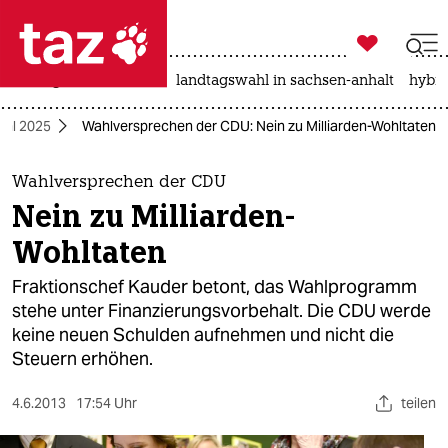

taz zahl ich
niedrigwasser
rente
landtagswahl in sachsen-anhalt
hybri

taz zahl ich
hl 2025
Wahlversprechen der CDU: Nein zu Milliarden-Wohltaten
taz zahl ich
themen
Wahlversprechen der CDU
Nein zu Milliarden-
politik
Wohltaten
öko
Fraktionschef Kauder betont, das Wahlprogramm
stehe unter Finanzierungsvorbehalt. Die CDU werde
gesellschaft
keine neuen Schulden aufnehmen und nicht die
Steuern erhöhen.
kultur
sport
4.6.2013
17:54 Uhr
teilen