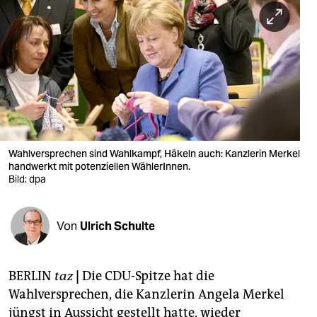
berlin
nord
wahrheit
verlag
verlag
veranstaltungen
Wahlversprechen sind Wahlkampf, Häkeln auch: Kanzlerin Merkel
handwerkt mit potenziellen WählerInnen.
shop
Bild: dpa
fragen & hilfe
Von
Ulrich Schulte
unterstützen
abo
BERLIN
taz
|
Die CDU-Spitze hat die
genossenschaft
Wahlversprechen, die Kanzlerin Angela Merkel
jüngst in Aussicht gestellt hatte, wieder