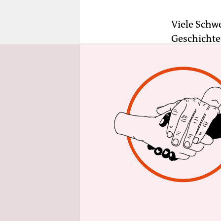
epaper login
Viele Schw
Geschichte.
auch, aber
vernarrt si
Schweizer 
mit sich h
Schweizer 
halten sich
allein.“ D
Rat der „S
Unbilliges 