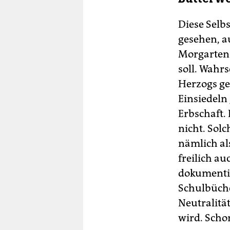
Diese Selb
gesehen, a
Morgarten 
soll. Wahr
Herzogs ge
Einsiedeln 
Erbschaft.
nicht. Sol
nämlich al
freilich a
dokumentier
Schulbüche
Neutralität
wird. Schon