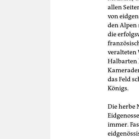
allen Seit
von eidgen
den Alpen s
die erfolg
französisch
veralteten
Halbarten 
Kameraden 
das Feld sc
Königs.
Die herbe 
Eidgenosse
immer. Fas
eidgenössi