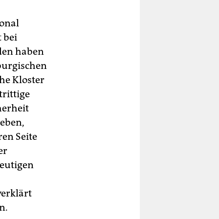
ional
 bei
nden haben
sburgischen
he Kloster
rittige
herheit
ieben,
ren Seite
er
heutigen
verklärt
n.