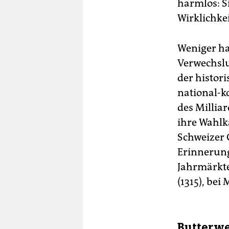
harmlos: S
Wirklichkei
Weniger har
Verwechslu
der histori
national-k
des Millia
ihre Wahlk
Schweizer 
Erinnerung
Jahrmärkte
(1315), bei
Butterw