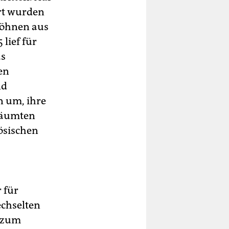
ert wurden
söhnen aus
 lief für
as
en
nd
n um, ihre
räumten
zösischen
 für
echselten
5 zum