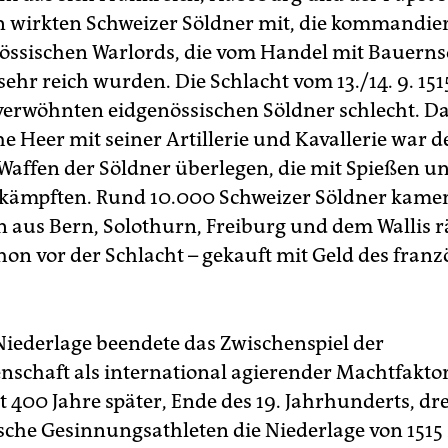
en wirkten Schweizer Söldner mit, die kommandi
össischen Warlords, die vom Handel mit Bauern
ehr reich wurden. Die Schlacht vom 13./14. 9. 1515
sverwöhnten eidgenössischen Söldner schlecht. D
e Heer mit seiner Artillerie und Kavallerie war d
 Waffen der Söldner überlegen, die mit Spießen u
kämpften. Rund 10.000 Schweizer Söldner kame
aus Bern, Solothurn, Freiburg und dem Wallis 
hon vor der Schlacht – gekauft mit Geld des fran
Niederlage beendete das Zwischenspiel der
nschaft als international agierender Machtfaktor
t 400 Jahre später, Ende des 19. Jahrhunderts, dr
sche Gesinnungsathleten die Niederlage von 151