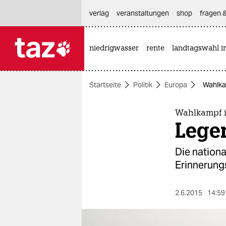
hautnavigation anspringen
hauptinhalt anspringen
footer anspringen
verlag
veranstaltungen
shop
fragen &
niedrigwasser
rente
landtagswahl i

taz zahl ich
taz zahl ich
Startseite
Politik
Europa
Wahlka
themen
politik
Wahlkampf i
Lege
öko
Die nationa
gesellschaft
Erinnerung
kultur
2.6.2015
14:59
sport