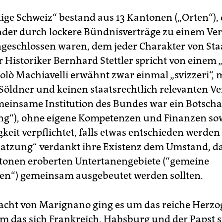
ige Schweiz“ bestand aus 13 Kantonen („Orten“), 
der durch lockere Bündnisverträge zu einem Ver
schlossen waren, dem jeder Charakter von Staa
r Historiker Bernhard Stettler spricht von einem
colò Machiavelli erwähnt zwar einmal „svizzeri“, 
Söldner und keinen staatsrechtlich relevanten V
meinsame Institution des Bundes war ein Botscha
ng“), ohne eigene Kompetenzen und Finanzen so
eit verpflichtet, falls etwas entschieden werden s
satzung“ verdankt ihre Existenz dem Umstand, da
tonen eroberten Untertanengebiete (“gemeine
en“) gemeinsam ausgebeutet werden sollten.
lacht von Marignano ging es um das reiche Herz
m das sich Frankreich, Habsburg und der Papst st