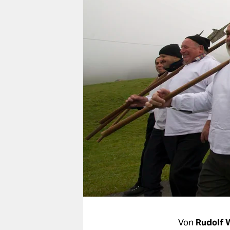
berlin
nord
wahrheit
verlag
verlag
veranstaltungen
shop
fragen & hilfe
unterstützen
abo
genossenschaft
Von
Rudolf 