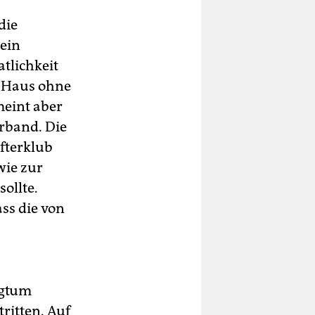
die
ein
tlichkeit
 „Haus ohne
meint aber
erband. Die
fterklub
wie zur
ollte.
ss die von
ogtum
ritten. Auf