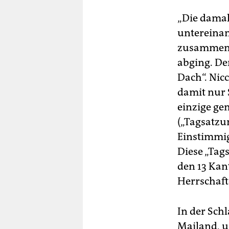
„Die damal
untereinan
zusammenge
abging. De
Dach“. Nic
damit nur 
einzige ge
(„Tagsatzu
Einstimmigk
Diese „Tag
den 13 Kan
Herrschaft
In der Sch
Mailand, u