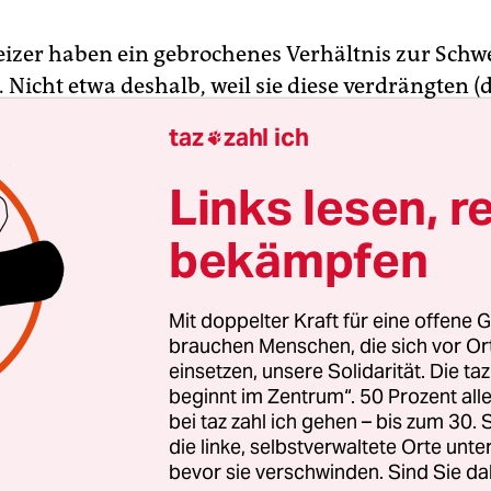
eizer haben ein gebrochenes Verhältnis zur Schw
 Nicht etwa deshalb, weil sie diese verdrängten (d
 das ist hinlänglich bekannt), sondern weil sie v
taz
zahl ich

nd in das, was sie in der Schule und in den Medie
Geschichte mitbekommen haben und seither als I
Links lesen, r
erumtragen.
bekämpfen
Milizsoldaten, die ein Sturmgewehr zu Hause ve
 gelegentlich an die Devise: „Der Starke ist am m
Mit doppelter Kraft für eine offene G
ie „schwäbische Hausfrau“ folgt in der Schweiz d
brauchen Menschen, die sich vor O
einsetzen, unsere Solidarität. Die ta
tauffacherin“: „Ertragen muss man, was der Himm
beginnt im Zentrum“. 50 Prozent a
erträgt kein edles Herz.“
bei taz zahl ich gehen – bis zum 30
die linke, selbstverwaltete Orte unte
bevor sie verschwinden. Sind Sie da