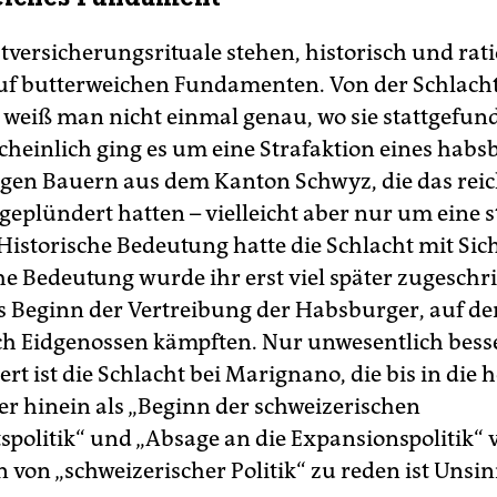
stversicherungsrituale stehen, historisch und rat
uf butterweichen Fundamenten. Von der Schlacht
weiß man nicht einmal genau, wo sie stattgefu
scheinlich ging es um eine Strafaktion eines hab
gen Bauern aus dem Kanton Schwyz, die das reic
geplündert hatten – vielleicht aber nur um eine st
 Historische Bedeutung hatte die Schlacht mit Sic
che Bedeutung wurde ihr erst viel später zugeschr
s Beginn der Vertreibung der Habsburger, auf de
uch Eidgenossen kämpften. Nur unwesentlich bess
t ist die Schlacht bei Marignano, die bis in die 
r hinein als „Beginn der schweizerischen
spolitik“ und „Absage an die Expansionspolitik“ 
 von „schweizerischer Politik“ zu reden ist Unsin