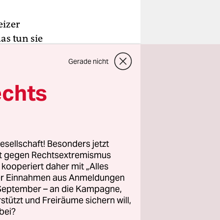
eizer
as tun sie
ollkommen
Gerade nicht
n an
dées fixes
echts
rwahren,
ächtigsten
esellschaft! Besonders jetzt
em biederen
rt gegen Rechtsextremismus
z kooperiert daher mit „Alles
el sendet,
ller Einnahmen aus Anmeldungen
. September – an die Kampagne,
rstützt und Freiräume sichern will,
bei?