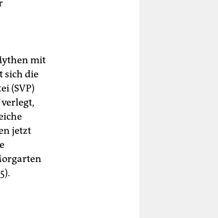
r
Mythen mit
 sich die
ei (SVP)
verlegt,
eiche
n jetzt
e
Morgarten
5).