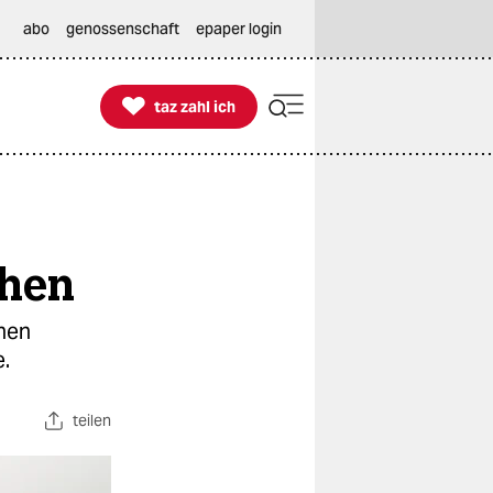
abo
genossenschaft
epaper login

taz zahl ich
taz zahl ich
then
inen
.
teilen