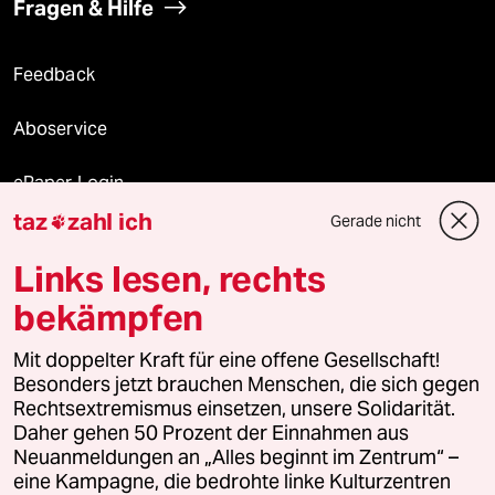
Fragen & Hilfe
Feedback
Aboservice
ePaper Login
taz
zahl ich
Gerade nicht

Downloads für Abonnierende
Links lesen, rechts
bekämpfen
© 2026 taz Verlags und Vertriebs GmbH
Alle Rechte vorbehalten. Bei rechtlichen Fragen oder für Genehmigungen
Mit doppelter Kraft für eine offene Gesellschaft!
wenden Sie sich bitte an
lizenzen@taz.de
Besonders jetzt brauchen Menschen, die sich gegen
Rechtsextremismus einsetzen, unsere Solidarität.
Daher gehen 50 Prozent der Einnahmen aus
Feedback
Redaktionsstatut
Kommune-Richtlinien
KI-
Neuanmeldungen an „Alles beginnt im Zentrum“ –
eine Kampagne, die bedrohte linke Kulturzentren