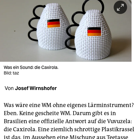
berlin
nord
wahrheit
verlag
verlag
veranstaltungen
Was ein Sound: die Caxirola.
Bild: taz
shop
Von
Josef Wirnshofer
fragen & hilfe
unterstützen
Was wäre eine WM ohne eigenes Lärminstrument?
Eben. Keine gescheite WM. Darum gibt es in
abo
Brasilien eine offizielle Antwort auf die Vuvuzela:
genossenschaft
die Caxirola. Eine ziemlich schrottige Plastikrassel
ist das, im Aussehen eine Mischung aus Teetasse