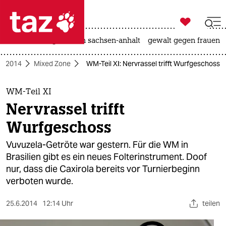

taz zahl ich
hitze
landtagswahl in sachsen-anhalt
gewalt gegen frauen

taz zahl ich
M 2014
Mixed Zone
WM-Teil XI: Nervrassel trifft Wurfgeschoss
taz zahl ich
themen
WM-Teil XI
Nervrassel trifft
politik
Wurfgeschoss
öko
Vuvuzela-Getröte war gestern. Für die WM in
Brasilien gibt es ein neues Folterinstrument. Doof
gesellschaft
nur, dass die Caxirola bereits vor Turnierbeginn
verboten wurde.
kultur
sport
25.6.2014
12:14 Uhr
teilen