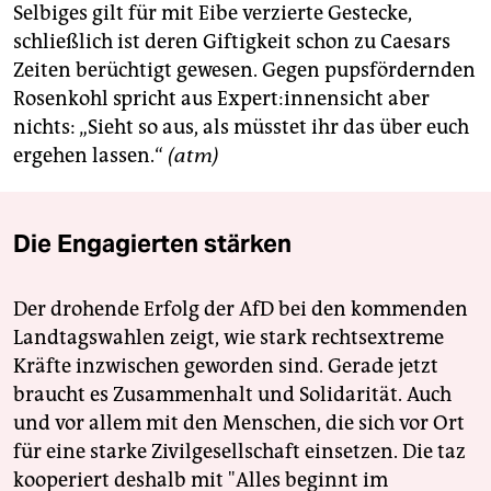
epaper login
Selbiges gilt für mit Eibe verzierte Gestecke,
schließlich ist deren Giftigkeit schon zu Caesars
Zeiten berüchtigt gewesen. Gegen pupsfördernden
Rosenkohl spricht aus Ex­per­t:in­nen­sicht aber
nichts: „Sieht so aus, als müsstet ihr das über euch
ergehen lassen.“
(atm)
Die Engagierten stärken
Der drohende Erfolg der AfD bei den kommenden
Landtagswahlen zeigt, wie stark rechtsextreme
Kräfte inzwischen geworden sind. Gerade jetzt
braucht es Zusammenhalt und Solidarität. Auch
und vor allem mit den Menschen, die sich vor Ort
für eine starke Zivilgesellschaft einsetzen. Die taz
kooperiert deshalb mit "Alles beginnt im