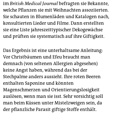
berlin
im
British Medical Journal
befragten sie Bekannte,
welche Pflanzen sie mit Weihnachten assoziierten.
nord
Sie schauten in Blumenläden und Katalogen nach,
wahrheit
konsultierten Lieder und Filme. Dann erstellten
sie eine Liste jahreszeittypischer Dekogewächse
verlag
und prüften sie systematisch auf ihre Giftigkeit.
verlag
Das Ergebnis ist eine unterhaltsame Anleitung:
veranstaltungen
Vor Christbäumen und Efeu braucht man
demnach (von seltenen Allergien abgesehen)
shop
keine Angst haben, während das bei der
fragen & hilfe
Stechpalme anders aussieht. Ihre roten Beeren
enthalten Saponine und könnten
unterstützen
Magenschmerzen und Orientierungslosigkeit
abo
auslösen, wenn man sie isst. Sehr vorsichtig soll
man beim Küssen unter Mistelzweigen sein, da
genossenschaft
der pflanzliche Parasit giftige Stoffe enthält.