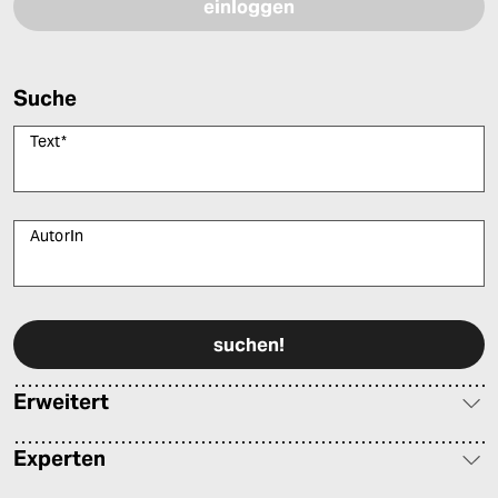
Suche
Text
*
AutorIn
Bitte füllen Sie alle Pflichtfelder (*) aus, um fortfahren zu können.
Erweitert
Experten