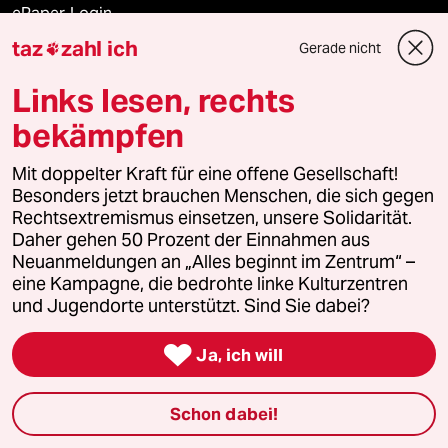
ePaper Login
taz
zahl ich
Gerade nicht

Downloads für Abonnierende
Links lesen, rechts
bekämpfen
© 2026 taz Verlags und Vertriebs GmbH
Mit doppelter Kraft für eine offene Gesellschaft!
Alle Rechte vorbehalten. Bei rechtlichen Fragen oder für Genehmigungen
wenden Sie sich bitte an
lizenzen@taz.de
Besonders jetzt brauchen Menschen, die sich gegen
Rechtsextremismus einsetzen, unsere Solidarität.
Daher gehen 50 Prozent der Einnahmen aus
Feedback
Redaktionsstatut
Kommune-Richtlinien
KI-
Neuanmeldungen an „Alles beginnt im Zentrum“ –
eine Kampagne, die bedrohte linke Kulturzentren
Leitlinie
Informant
Datenschutz
Impressum
AGB
und Jugendorte unterstützt. Sind Sie dabei?
Seitenwende
Einwilligungen widerrufen (Ads)

Ja, ich will
Schon dabei!