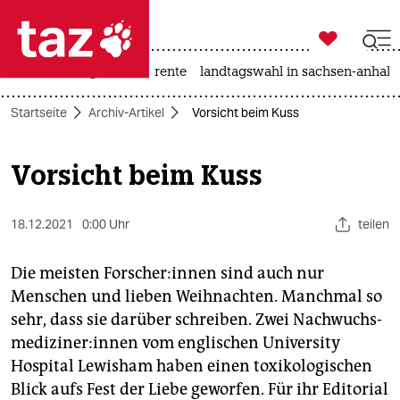

taz zahl ich
hitze
niedrigwasser
rente
landtagswahl in sachsen-anhalt

taz zahl ich
Startseite
Archiv-Artikel
Vorsicht beim Kuss
taz zahl ich
themen
Vorsicht beim Kuss
politik
18.12.2021
0:00 Uhr
teilen
öko
Die meisten For­sche­r:in­nen sind auch nur
gesellschaft
Menschen und lieben Weihnachten. Manchmal so
sehr, dass sie darüber schreiben. Zwei Nach­wuchs­
kultur
me­di­zi­ne­r:in­nen vom englischen University
sport
Hospital Lewisham haben einen toxikologischen
Blick aufs Fest der Liebe geworfen. Für ihr Editorial