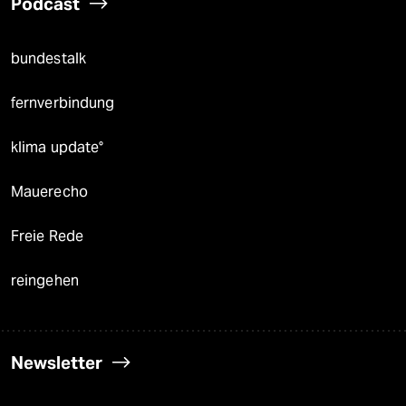
Podcast
bundestalk
fernverbindung
klima update°
Mauerecho
Freie Rede
reingehen
Newsletter