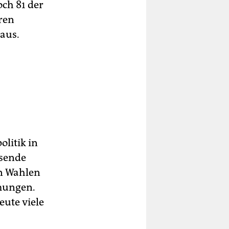
ch 81 der
ren
 aus.
olitik in
usende
en Wahlen
mungen.
eute viele