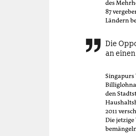
des Mehrhe
87 vergebe
Ländern be
Die Oppo

an einen
Singapurs 
Billiglohna
den Stadts
Haushaltsh
2011 versc
Die jetzig
bemängeln,