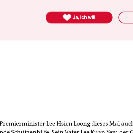

Ja, ich will
 Premierminister Lee Hsien Loong dieses Mal auc
nde Schützenhilfe: Sein Vater Lee Kuan Yew, der