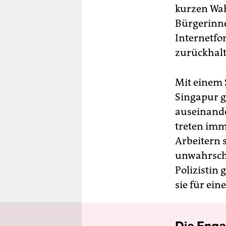
kurzen Wah
Bürgerinne
Internetfo
zurückhalt
Mit einem 
Singapur g
auseinande
treten imm
Arbeitern 
unwahrsche
Polizistin 
sie für ei