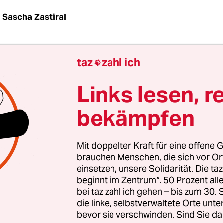
k
Sascha Zastiral
entswahl in Singapur an diesem Freitag bringt ei
taz
zahl ich
regierten Stadtstaat ungewöhnliche Neuerung. D

itt die Opposition in allen 89 Wahlkreisen mit ei
Links lesen, r
 an. Zum Vergleich: 2006 gab es in rund der Hälft
 nur Kandidaten der People‘s Action Party (PAP).
bekämpfen
auch jetzt niemand davon aus, dass die PAP die 
Mit doppelter Kraft für eine offene G
ie hält sie, seit Großbritannien Singapur 1959 die
brauchen Menschen, die sich vor O
waltung“ übertragen hat. Die Wahl ist auch desha
einsetzen, unsere Solidarität. Die ta
 weil auch in Singapur wie derzeit fast überall i
beginnt im Zentrum“. 50 Prozent a
bei taz zahl ich gehen – bis zum 30
 schwächelt. Das schadet der PAP. Die beansprucht
die linke, selbstverwaltete Orte unte
die einst verarmte Insel in eine globale
bevor sie verschwinden. Sind Sie da
smetropole verwandelt zu haben.