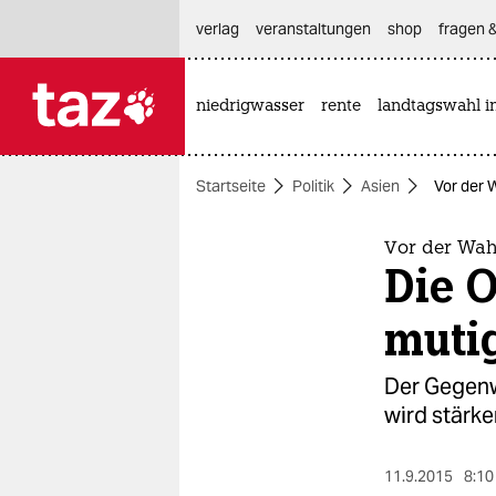
hautnavigation anspringen
hauptinhalt anspringen
footer anspringen
verlag
veranstaltungen
shop
fragen &
niedrigwasser
rente
landtagswahl i

taz zahl ich
taz zahl ich
Startseite
Politik
Asien
Vor der 
themen
politik
Vor der Wah
Die 
öko
muti
gesellschaft
Der Gegenw
kultur
wird stärke
sport
11.9.2015
8:10