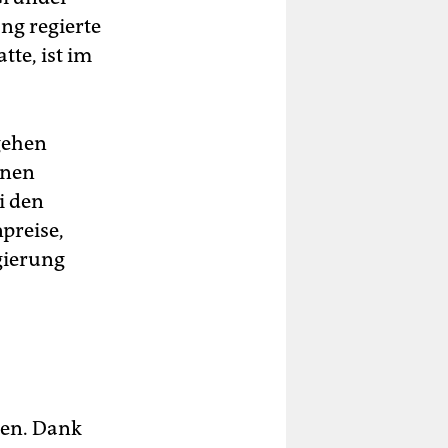
ng regierte
tte, ist im
gehen
onen
i den
preise,
gierung
men. Dank