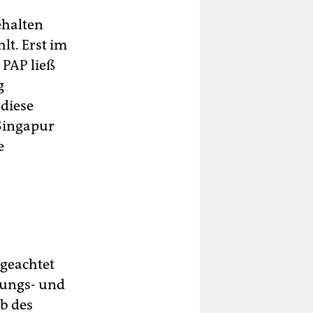
ehalten
lt. Erst im
 PAP ließ
g
 diese
Singapur
e
ngeachtet
lungs- und
b des