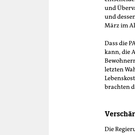
und Überva
und dessen 
März im Al
Dass die P
kann, die A
Bewohnern 
letzten Wa
Lebenskost
brachten de
Verschä
Die Regier