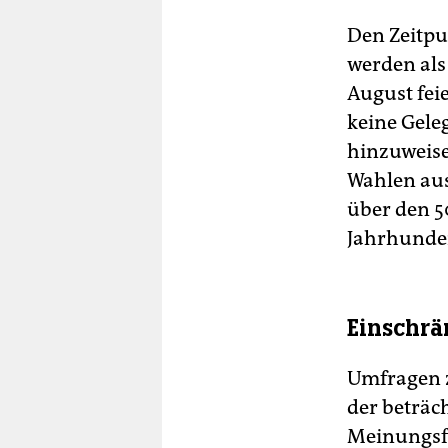
Den Zeitpu
werden als
August feie
keine Gele
hinzuweisen
Wahlen au
über den 5
Jahrhundert
Einschrä
Umfragen z
der beträc
Meinungsfr