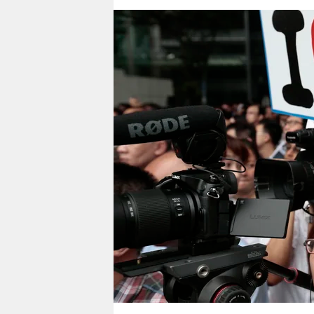
berlin
nord
wahrheit
verlag
verlag
veranstaltungen
shop
fragen & hilfe
unterstützen
abo
genossenschaft