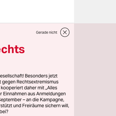
ne für den
enn
Gerade nicht
genen
echts
e aller
Macht
esellschaft! Besonders jetzt
rt gegen Rechtsextremismus
lb
z kooperiert daher mit „Alles
n Asien die
ller Einnahmen aus Anmeldungen
. September – an die Kampagne,
 – nicht zu
rstützt und Freiräume sichern will,
bei?