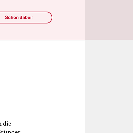
Schon dabei!
h die
 Gründer