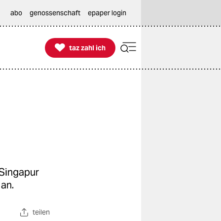
abo
genossenschaft
epaper login

taz zahl ich
taz zahl ich
 Singapur
 an.
teilen