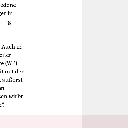
iedene
er in
erung
 Auch in
eiter
re (WP)
t mit den
h äußerst
en
sen wirbt
“.