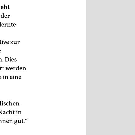
ieht
 der
lernte
tive zur
e
n. Dies
ert werden
 in eine
lischen
Nacht in
hnen gut.“