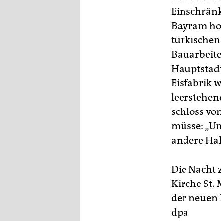
Einschränk
Bayram hof
türkischen
Bauarbeiter
Hauptstadt
Eisfabrik 
leerstehen
schloss vo
müsse: „Uns
andere Hal
Die Nacht 
Kirche St.
der neuen 
dpa