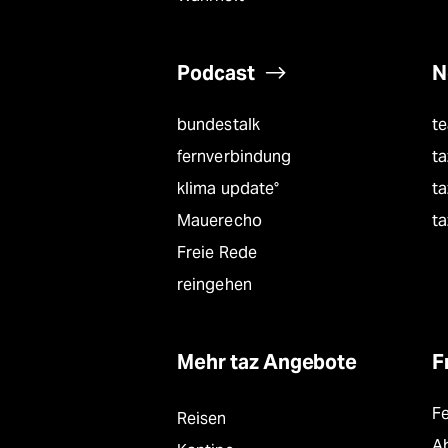
Podcast
N
bundestalk
t
fernverbindung
ta
klima update°
ta
Mauerecho
ta
Freie Rede
reingehen
Mehr taz Angebote
F
F
Reisen
A