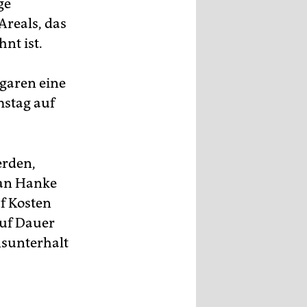
ge
Areals, das
nt ist.
garen eine
mstag auf
erden,
ian Hanke
f Kosten
Auf Dauer
nsunterhalt