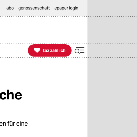
abo
genossenschaft
epaper login

taz zahl ich
taz zahl ich
rche
n für eine