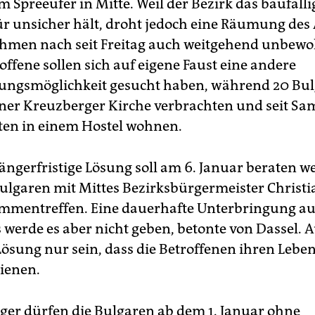
m Spreeufer in Mitte. Weil der Bezirk das baufälli
r unsicher hält, droht jedoch eine Räumung des 
men nach seit Freitag auch weitgehend unbewoh
offene sollen sich auf eigene Faust eine andere
ngsmöglichkeit gesucht haben, während 20 Bul
iner Kreuzberger Kirche verbrachten und seit Sa
ten in einem Hostel wohnen.
längerfristige Lösung soll am 6. Januar beraten w
ulgaren mit Mittes Bezirksbürgermeister Christ
mmentreffen. Eine dauerhafte Unterbringung au
s werde es aber nicht geben, betonte von Dassel. 
Lösung nur sein, dass die Betroffenen ihren Lebe
dienen.
ger dürfen die Bulgaren ab dem 1. Januar ohne