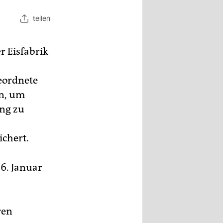
teilen
r Eisfabrik
eordnete
en, um
ng zu
ichert.
 6. Januar
ren