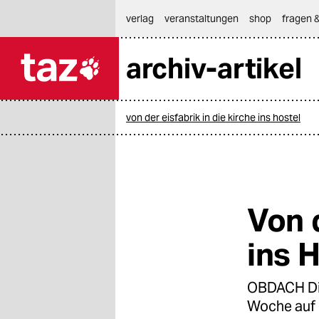
hautnavigation anspringen
hauptinhalt anspringen
footer anspringen
verlag
veranstaltungen
shop
fragen &
archiv-artikel

taz zahl ich
taz zahl ich
von der eisfabrik in die kirche ins hostel
themen
politik
öko
Von d
gesellschaft
ins 
kultur
OBDACH Die
sport
Woche auf 