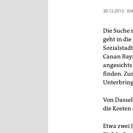
berlin
30.12.2013
0:0
nord
wahrheit
Die Suche 
geht in di
verlag
Sozialstad
verlag
Canan Bayr
veranstaltungen
angesichts
finden. Zu
shop
Unterbring
fragen & hilfe
unterstützen
Von Dassel
die Kosten
abo
genossenschaft
Etwa zwei 