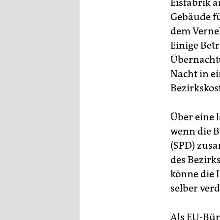
Eisfabrik a
epaper login
Gebäude fü
dem Verneh
Einige Betr
Übernachtu
Nacht in e
Bezirkskos
Über eine 
wenn die B
(SPD) zusa
des Bezirk
könne die 
selber ver
Als EU-Bür