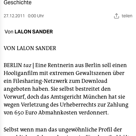
berlin
Geschichte
nord
27.12.2011
0:00 Uhr
teilen
wahrheit
Von
LALON SANDER
verlag
VON
LALON SANDER
verlag
BERLIN
taz
|
Eine Rentnerin aus Berlin soll einen
veranstaltungen
Hooliganfilm mit extremen Gewaltszenen über
shop
ein Filesharing-Netzwerk zum Download
angeboten haben. Sie selbst bestreitet den
fragen & hilfe
Vorwurf, doch das Amtsgericht München hat sie
unterstützen
wegen Verletzung des Urheberrechts zur Zahlung
von 650 Euro Abmahnkosten verdonnert.
abo
genossenschaft
Selbst wenn man das ungewöhnliche Profil der