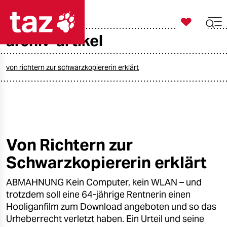

taz zahl ich
archiv-artikel

taz zahl ich
taz zahl ich
von richtern zur schwarzkopiererin erklärt
themen
politik
öko
Von Richtern zur
Schwarzkopiererin erklärt
gesellschaft
ABMAHNUNG Kein Computer, kein WLAN – und
kultur
trotzdem soll eine 64-jährige Rentnerin einen
sport
Hooliganfilm zum Download angeboten und so das
Urheberrecht verletzt haben. Ein Urteil und seine