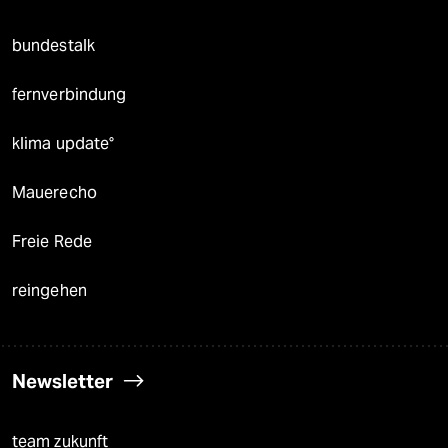
bundestalk
fernverbindung
klima update°
Mauerecho
Freie Rede
reingehen
Newsletter
team zukunft