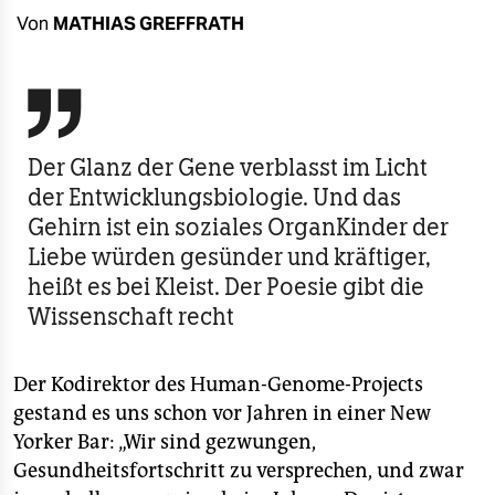
berlin
Von
MATHIAS GREFFRATH
nord
wahrheit

verlag
Der Glanz der Gene verblasst im Licht
der Entwicklungsbiologie. Und das
verlag
Gehirn ist ein soziales OrganKinder der
veranstaltungen
Liebe würden gesünder und kräftiger,
shop
heißt es bei Kleist. Der Poesie gibt die
Wissenschaft recht
fragen & hilfe
unterstützen
Der Kodirektor des Human-Genome-Projects
gestand es uns schon vor Jahren in einer New
abo
Yorker Bar: „Wir sind gezwungen,
genossenschaft
Gesundheitsfortschritt zu versprechen, und zwar