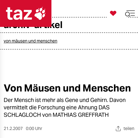

taz zahl ich
archiv-artikel

taz zahl ich
taz zahl ich
von mäusen und menschen
themen
politik
öko
Von Mäusen und Menschen
gesellschaft
Der Mensch ist mehr als Gene und Gehirn. Davon
vermittelt die Forschung eine Ahnung DAS
kultur
SCHLAGLOCH von MATHIAS GREFFRATH
sport
21.2.2007
0:00 Uhr
teilen