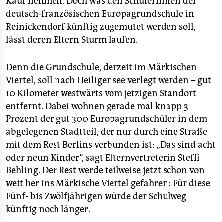
Kauf nehmen. Doch was den SchülerInnen der
epaper login
deutsch-französischen Europagrundschule in
Reinickendorf künftig zugemutet werden soll,
lässt deren Eltern Sturm laufen.
Denn die Grundschule, derzeit im Märkischen
Viertel, soll nach Heiligensee verlegt werden – gut
10 Kilometer westwärts vom jetzigen Standort
entfernt. Dabei wohnen gerade mal knapp 3
Prozent der gut 300 Europagrundschüler in dem
abgelegenen Stadtteil, der nur durch eine Straße
mit dem Rest Berlins verbunden ist: „Das sind acht
oder neun Kinder“, sagt Elternvertreterin Steffi
Behling. Der Rest werde teilweise jetzt schon von
weit her ins Märkische Viertel gefahren: Für diese
Fünf- bis Zwölfjährigen würde der Schulweg
künftig noch länger.