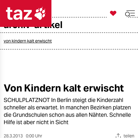

taz zahl ich
archiv-artikel

taz zahl ich
taz zahl ich
von kindern kalt erwischt
themen
politik
öko
Von Kindern kalt erwischt
gesellschaft
SCHULPLATZNOT In Berlin steigt die Kinderzahl
schneller als erwartet. In manchen Bezirken platzen
kultur
die Grundschulen schon aus allen Nähten. Schnelle
Hilfe ist aber nicht in Sicht
sport
28.3.2013
0:00 Uhr
teilen