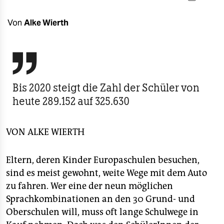
berlin
nord
Von
Alke Wierth
wahrheit

verlag
Bis 2020 steigt die Zahl der Schüler von
verlag
heute 289.152 auf 325.630
veranstaltungen
shop
VON
ALKE WIERTH
fragen & hilfe
Eltern, deren Kinder Europaschulen besuchen,
unterstützen
sind es meist gewohnt, weite Wege mit dem Auto
zu fahren. Wer eine der neun möglichen
abo
Sprachkombinationen an den 30 Grund- und
genossenschaft
Oberschulen will, muss oft lange Schulwege in