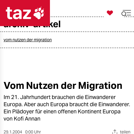

taz zahl ich
archiv-artikel

taz zahl ich
taz zahl ich
vom nutzen der migration
themen
politik
öko
Vom Nutzen der Migration
gesellschaft
Im 21. Jahrhundert brauchen die Einwanderer
Europa. Aber auch Europa braucht die Einwanderer.
kultur
Ein Plädoyer für einen offenen Kontinent Europa
von Kofi Annan
sport
29.1.2004
0:00 Uhr
teilen