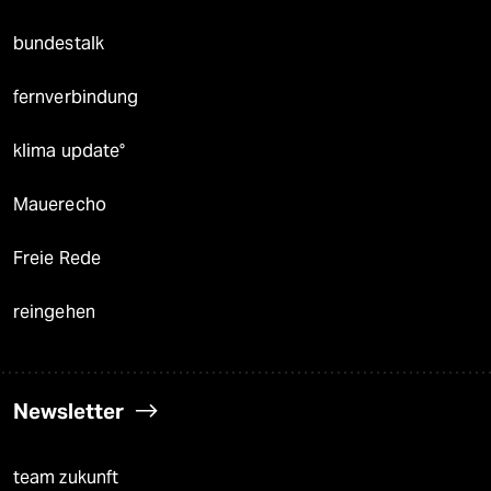
bundestalk
fernverbindung
klima update°
Mauerecho
Freie Rede
reingehen
Newsletter
team zukunft