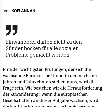
berlin
nord
Von
KOFI ANNAN
wahrheit

verlag
Einwanderer dürfen nicht zu den
verlag
Sündenböcken für alle sozialen
veranstaltungen
Probleme gemacht werden
shop
Eine der wichtigsten Prüfungen, der sich die
fragen & hilfe
wachsende Europäische Union in den nächsten
unterstützen
Jahren und Jahrzehnten stellen muss, wird die
Frage sein: Wie bestehen wir die Herausforderung
abo
der Zuwanderung? Wenn die europäischen
genossenschaft
Gesellschaften an dieser Aufgabe wachsen, wird
die künftige Einwanderung sie bereichern und