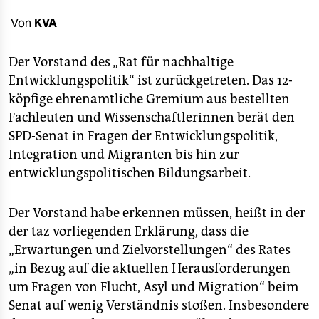
berlin
Von
KVA
nord
Der Vorstand des „Rat für nachhaltige
wahrheit
Entwicklungspolitik“ ist zurückgetreten. Das 12-
verlag
köpfige ehrenamtliche Gremium aus bestellten
Fachleuten und Wissenschaftlerinnen berät den
verlag
SPD-Senat in Fragen der Entwicklungspolitik,
veranstaltungen
Integration und Migranten bis hin zur
entwicklungspolitischen Bildungsarbeit.
shop
fragen & hilfe
Der Vorstand habe erkennen müssen, heißt in der
der taz vorliegenden Erklärung, dass die
unterstützen
„Erwartungen und Zielvorstellungen“ des Rates
abo
„in Bezug auf die aktuellen Herausforderungen
um Fragen von Flucht, Asyl und Migration“ beim
genossenschaft
Senat auf wenig Verständnis stoßen. Insbesondere