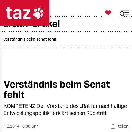

taz zahl ich
archiv-artikel

taz zahl ich
taz zahl ich
verständnis beim senat fehlt
themen
politik
öko
Verständnis beim Senat
fehlt
gesellschaft
KOMPETENZ Der Vorstand des „Rat für nachhaltige
kultur
Entwicklungspolitik“ erklärt seinen Rücktritt
sport
1.2.2014
0:00 Uhr
teilen