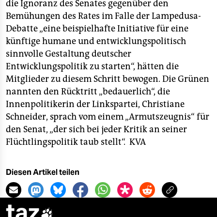
epaper login
die Ignoranz des Senates gegenüber den
Bemühungen des Rates im Falle der Lampedusa-
Debatte „eine beispielhafte Initiative für eine
künftige humane und entwicklungspolitisch
sinnvolle Gestaltung deutscher
Entwicklungspolitik zu starten“, hätten die
Mitglieder zu diesem Schritt bewogen. Die Grünen
nannten den Rücktritt „bedauerlich“, die
Innenpolitikerin der Linkspartei, Christiane
Schneider, sprach vom einem „Armutszeugnis“ für
den Senat, „der sich bei jeder Kritik an seiner
Flüchtlingspolitik taub stellt“.
KVA
Diesen Artikel teilen
taz
