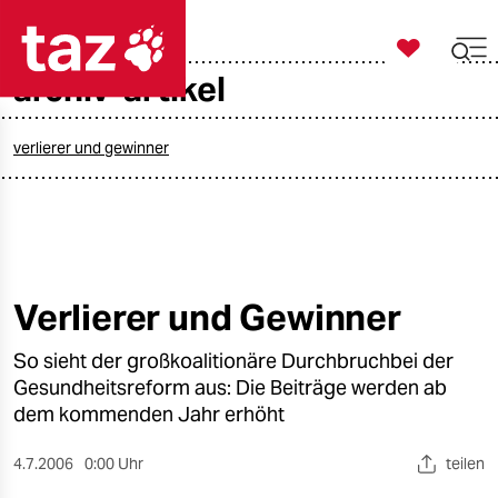

taz zahl ich
archiv-artikel

taz zahl ich
taz zahl ich
verlierer und gewinner
themen
politik
öko
Verlierer und Gewinner
gesellschaft
So sieht der großkoalitionäre Durchbruchbei der
Gesundheitsreform aus: Die Beiträge werden ab
kultur
dem kommenden Jahr erhöht
sport
4.7.2006
0:00 Uhr
teilen