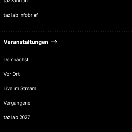
taz zahl ich
taz lab Infobrief
Veranstaltungen
Demnächst
Vor Ort
Live im Stream
Vergangene
taz lab 2027