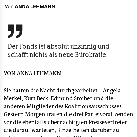
berlin
Von
ANNA LEHMANN
nord
wahrheit

verlag
Der Fonds ist absolut unsinnig und
schafft nichts als neue Bürokratie
verlag
veranstaltungen
VON
ANNA LEHMANN
shop
fragen & hilfe
Sie hatten die Nacht durchgearbeitet – Angela
Merkel, Kurt Beck, Edmund Stoiber und die
unterstützen
anderen Mitglieder des Koalitionsausschusses.
Gestern Morgen traten die drei Parteivorsitzenden
abo
vor die ebenfalls übernächtigten Pressevertreter,
genossenschaft
die darauf warteten, Einzelheiten darüber zu