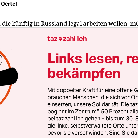
 Oertel
 die künftig in Russland legal arbeiten wollen, m
uar 2015 nicht nur eine Prüfung in der Landesspr
taz
zahl ich

ch in sowjetischer und russischer Geschichte übe
ssen. Pünktlich zu diesem Termin haben jetzt die
Links lesen, r
Kirche und die Russisch-Orthodoxe Universität (
bekämpfen
„Russische Sprache, Geschichte und die Grundlag
ng Russlands“ eine Art Benimmbroschüre für di
n Gastarbeitery herausgeben.
Mit doppelter Kraft für eine offene G
brauchen Menschen, die sich vor O
deren erste 1,7 Millionen gedruckten Exemplare P
einsetzen, unsere Solidarität. Die ta
beginnt im Zentrum“. 50 Prozent a
utin großzügig finanziell unterstütze, solle Mig
bei taz zahl ich gehen – bis zum 30
en, sich an die russischen Gegebenheiten anzupas
die linke, selbstverwaltete Orte unte
RPU. Es sei wichtig, dass Ausländer die Russen ve
bevor sie verschwinden. Sind Sie da