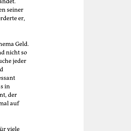
andet.
en seiner
rderte er,
Thema Geld.
d nicht so
uche jeder
ld
essant
s in
nt, der
mal auf
ür viele