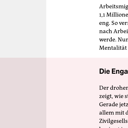
Arbeitsmigr
1,1 Million
eng. So ve
nach Arbei
werde. Nun
Mentalität
Die Enga
Der drohe
zeigt, wie
Gerade jet
allem mit d
Zivilgesell