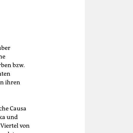
über
he
erben bzw.
nten
n ihren
sche Causa
dka und
Viertel von