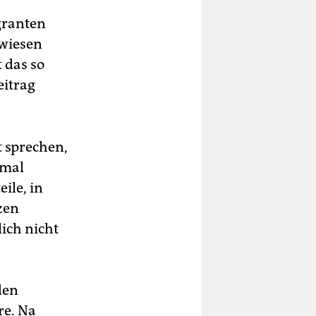
granten
ewiesen
 das so
eitrag
t sprechen,
nmal
ile, in
zen
lich nicht
den
re. Na