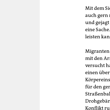
Mit dem Si
auch gern 
und gejagt
eine Sache
leisten kan
Migranten 
mit den Ar
versucht ha
einen über
Körpereinsa
für den ge
Straßenbah
Drohgebär
Konflikt ru