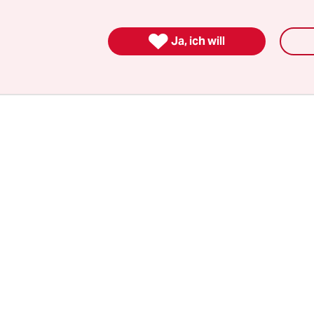
 Tageszeitung
Iswestija
Wsewolod Schaplin, den
cher der Russisch-Orthodoxen Kirche und Herau

Ja, ich will