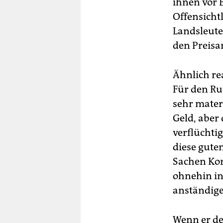
ihnen vor 
Offensicht
Landsleute
den Preisa
Ähnlich re
Für den Ru
sehr materi
Geld, aber
verflüchti
diese gute
Sachen Kor
ohnehin in
anständige
Wenn er de