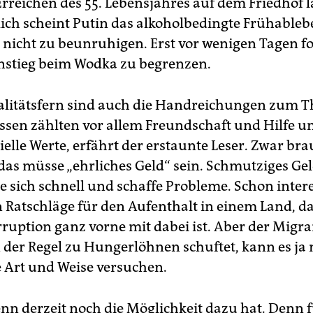
Erreichen des 55. Lebensjahres auf dem Friedhof l
lich scheint Putin das alkoholbedingte Frühableb
 nicht zu beunruhigen. Erst vor wenigen Tagen fo
nstieg beim Wodka zu begrenzen.
alitätsfern sind auch die Handreichungen zum 
ssen zählten vor allem Freundschaft und Hilfe un
elle Werte, erfährt der erstaunte Leser. Zwar bra
 das müsse „ehrliches Geld“ sein. Schmutziges Ge
ge sich schnell und schaffe Probleme. Schon inter
n Ratschläge für den Aufenthalt in einem Land, da
ruption ganz vorne mit dabei ist. Aber der Migra
 der Regel zu Hungerlöhnen schuftet, kann es ja 
 Art und Weise versuchen.
nn derzeit noch die Möglichkeit dazu hat. Denn f