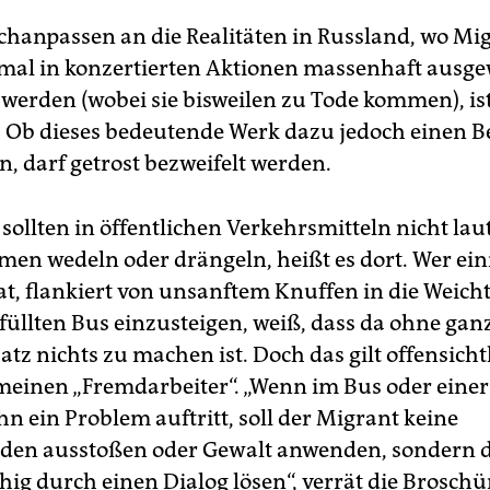
chanpassen an die Realitäten in Russland, wo Mi
mal in konzertierten Aktionen massenhaft ausg
 werden (wobei sie bisweilen zu Tode kommen), ist
. Ob dieses bedeutende Werk dazu jedoch einen B
n, darf getrost bezweifelt werden.
sollten in öffentlichen Verkehrsmitteln nicht lau
men wedeln oder drängeln, heißt es dort. Wer ei
t, flankiert von unsanftem Knuffen in die Weichte
füllten Bus einzusteigen, weiß, dass da ohne gan
tz nichts zu machen ist. Doch das gilt offensicht
meinen „Fremdarbeiter“. „Wenn im Bus oder einer
n ein Problem auftritt, soll der Migrant keine
den ausstoßen oder Gewalt anwenden, sondern 
hig durch einen Dialog lösen“, verrät die Broschü