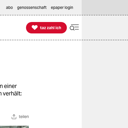
abo
genossenschaft
epaper login

taz zahl ich
taz zahl ich
n einer
 verhält:
teilen