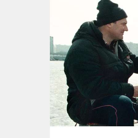
berlin
nord
wahrheit
verlag
verlag
veranstaltungen
shop
fragen & hilfe
unterstützen
abo
genossenschaft