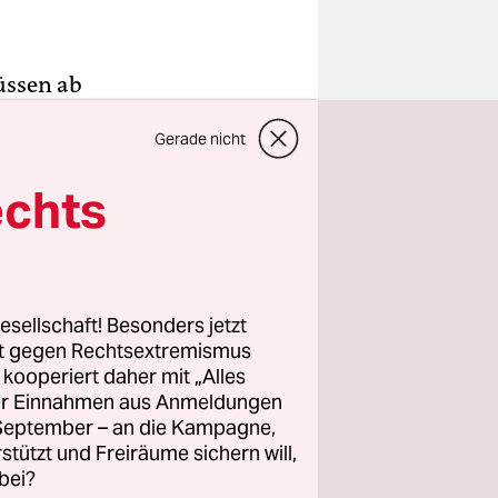
üssen ab
ache,
Gerade nicht
r sich
 Russisch-
echts
RPU) unter
en der
e
esellschaft! Besonders jetzt
rt gegen Rechtsextremismus
räsident
z kooperiert daher mit „Alles
ller Einnahmen aus Anmeldungen
ranten
. September – an die Kampagne,
sen, heißt
rstützt und Freiräume sichern will,
rstehen,
bei?