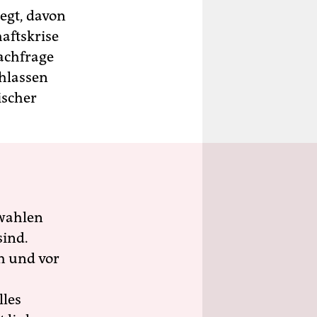
iegt, davon
haftskrise
Nachfrage
hlassen
ischer
wahlen
sind.
h und vor
lles