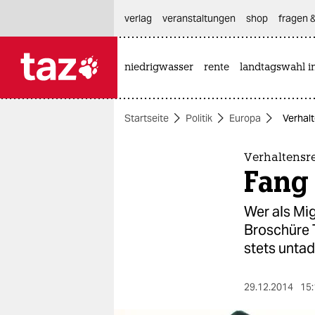
hautnavigation anspringen
hauptinhalt anspringen
footer anspringen
verlag
veranstaltungen
shop
fragen &
niedrigwasser
rente
landtagswahl i

taz zahl ich
taz zahl ich
Startseite
Politik
Europa
Verhalt
themen
politik
Verhaltensre
Fang 
öko
Wer als Mig
gesellschaft
Broschüre 
stets untad
kultur
sport
29.12.2014
15: