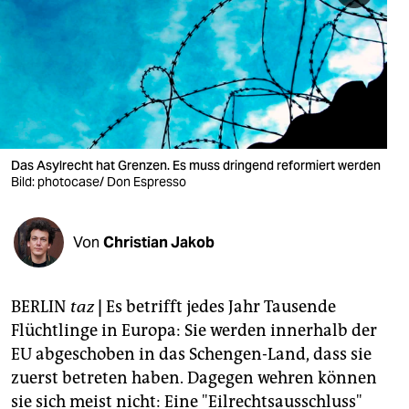
berlin
nord
wahrheit
verlag
verlag
Das Asylrecht hat Grenzen. Es muss dringend reformiert werden
Bild: photocase/ Don Espresso
veranstaltungen
shop
Von
Christian Jakob
fragen & hilfe
unterstützen
BERLIN
taz
|
Es betrifft jedes Jahr Tausende
Flüchtlinge in Europa: Sie werden innerhalb der
abo
EU abgeschoben in das Schengen-Land, dass sie
genossenschaft
zuerst betreten haben. Dagegen wehren können
sie sich meist nicht: Eine "Eilrechtsausschluss"