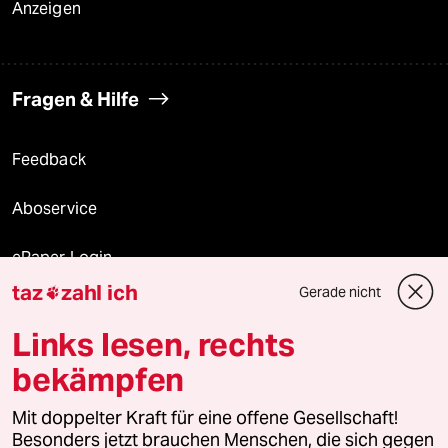
Anzeigen
Fragen & Hilfe
Feedback
Aboservice
ePaper Login
taz
zahl ich
Gerade nicht

Downloads für Abonnierende
Links lesen, rechts
bekämpfen
© 2026 taz Verlags und Vertriebs GmbH
Mit doppelter Kraft für eine offene Gesellschaft!
Alle Rechte vorbehalten. Bei rechtlichen Fragen oder für Genehmigungen
wenden Sie sich bitte an
lizenzen@taz.de
Besonders jetzt brauchen Menschen, die sich gegen