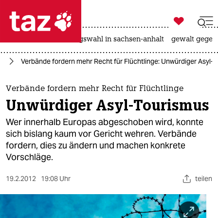

taz zahl ich
hitze
surfen
landtagswahl in sachsen-anhalt
gewalt gegen

taz zahl ich
nd
Verbände fordern mehr Recht für Flüchtlinge: Unwürdiger Asyl-
taz zahl ich
themen
Verbände fordern mehr Recht für Flüchtlinge
Unwürdiger Asyl-Tourismus
politik
Wer innerhalb Europas abgeschoben wird, konnte
öko
sich bislang kaum vor Gericht wehren. Verbände
fordern, dies zu ändern und machen konkrete
gesellschaft
Vorschläge.
kultur
19.2.2012
19:08 Uhr
teilen
sport