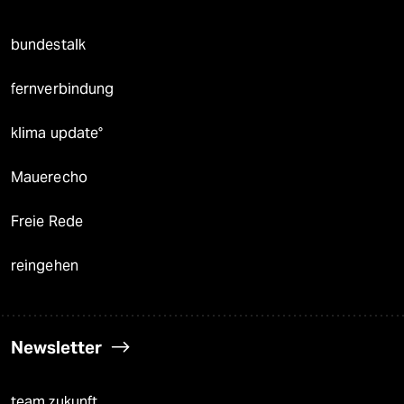
bundestalk
fernverbindung
klima update°
Mauerecho
Freie Rede
reingehen
Newsletter
team zukunft