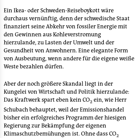
berlin
Ein Ikea- oder Schweden-Reiseboykott wäre
nord
durchaus vernünftig, denn der schwedische Staat
finanziert seine Abkehr von fossiler Energie mit
wahrheit
den Gewinnen aus Kohleverstromung
verlag
hierzulande, zu Lasten der Umwelt und der
Gesundheit von Anwohnern. Eine elegante Form
verlag
von Ausbeutung, wenn andere für die eigene weiße
veranstaltungen
Weste bezahlen dürfen.
shop
Aber der noch größere Skandal liegt in der
fragen & hilfe
Kungelei von Wirtschaft und Politik hierzulande:
Das Kraftwerk spart eben kein CO
ein, wie Herr
2
unterstützen
Schubach behauptet, weil der Emissionshandel
abo
bisher ein erfolgreiches Programm der hiesigen
Regierung zur Bekämpfung der eigenen
genossenschaft
Klimaschutzbemühungen ist. Ohne dass CO
2