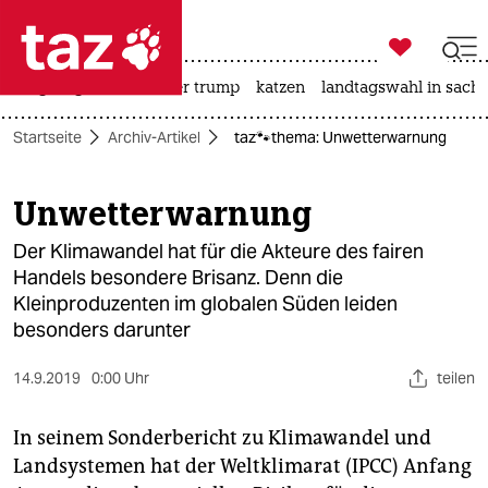

taz zahl ich
bergsteigen
usa unter trump
katzen
landtagswahl in sachs

taz zahl ich
Startseite
Archiv-Artikel
taz🐾thema: Unwetterwarnung
taz zahl ich
themen
Unwetterwarnung
politik
Der Klimawandel hat für die Akteure des fairen
Handels besondere Brisanz. Denn die
öko
Kleinproduzenten im globalen Süden leiden
besonders darunter
gesellschaft
14.9.2019
0:00 Uhr
teilen
kultur
In seinem Sonderbericht zu Klimawandel und
sport
Landsystemen hat der Weltklimarat (IPCC) Anfang