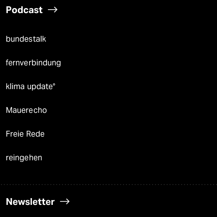
Podcast
bundestalk
fernverbindung
klima update°
Mauerecho
Freie Rede
reingehen
Newsletter