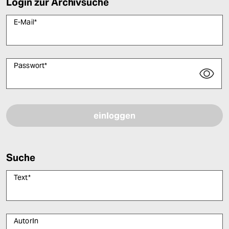
Login zur Archivsuche
E-Mail
*
Passwort
*
Bitte füllen Sie alle Pflichtfelder (*) aus, um fortfahren zu können.
Suche
Text
*
AutorIn