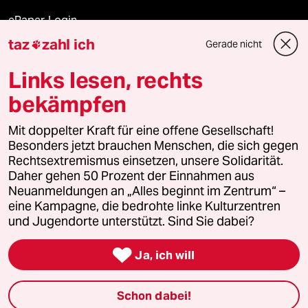
ePaper Login
taz
zahl ich
Gerade nicht

Downloads für Abonnierende
Links lesen, rechts
bekämpfen
© 2026 taz Verlags und Vertriebs GmbH
Mit doppelter Kraft für eine offene Gesellschaft!
Alle Rechte vorbehalten. Bei rechtlichen Fragen oder für Genehmigungen
wenden Sie sich bitte an
lizenzen@taz.de
Besonders jetzt brauchen Menschen, die sich gegen
Rechtsextremismus einsetzen, unsere Solidarität.
Daher gehen 50 Prozent der Einnahmen aus
Feedback
Redaktionsstatut
Kommune-Richtlinien
KI-
Neuanmeldungen an „Alles beginnt im Zentrum“ –
eine Kampagne, die bedrohte linke Kulturzentren
Leitlinie
Informant
Datenschutz
Impressum
AGB
und Jugendorte unterstützt. Sind Sie dabei?
Seitenwende
Einwilligungen widerrufen (Ads)

Ja, ich will
Schon dabei!