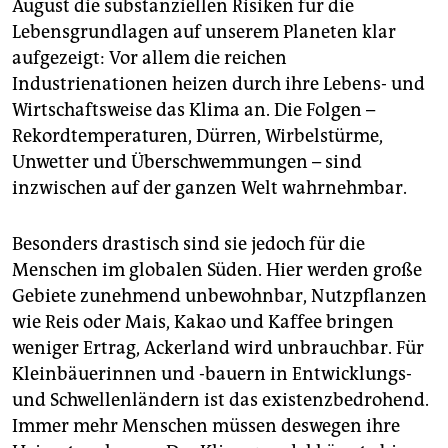
berlin
August die substanziellen Risiken für die
Lebensgrundlagen auf unserem Planeten klar
nord
aufgezeigt: Vor allem die reichen
Industrienationen heizen durch ihre Lebens- und
wahrheit
Wirtschaftsweise das Klima an. Die Folgen –
verlag
Rekordtemperaturen, Dürren, Wirbelstürme,
Unwetter und Überschwemmungen – sind
verlag
inzwischen auf der ganzen Welt wahrnehmbar.
veranstaltungen
Besonders drastisch sind sie jedoch für die
shop
Menschen im globalen Süden. Hier werden große
fragen & hilfe
Gebiete zunehmend unbewohnbar, Nutzpflanzen
wie Reis oder Mais, Kakao und Kaffee bringen
unterstützen
weniger Ertrag, Ackerland wird unbrauchbar. Für
Kleinbäuerinnen und -bauern in Entwicklungs-
abo
und Schwellenländern ist das existenzbedrohend.
genossenschaft
Immer mehr Menschen müssen deswegen ihre