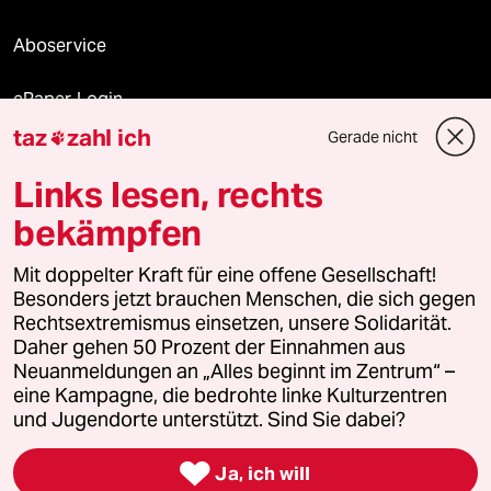
Aboservice
ePaper Login
taz
zahl ich
Gerade nicht

Downloads für Abonnierende
Links lesen, rechts
bekämpfen
© 2026 taz Verlags und Vertriebs GmbH
Mit doppelter Kraft für eine offene Gesellschaft!
Alle Rechte vorbehalten. Bei rechtlichen Fragen oder für Genehmigungen
wenden Sie sich bitte an
lizenzen@taz.de
Besonders jetzt brauchen Menschen, die sich gegen
Rechtsextremismus einsetzen, unsere Solidarität.
Daher gehen 50 Prozent der Einnahmen aus
Feedback
Redaktionsstatut
Kommune-Richtlinien
KI-
Neuanmeldungen an „Alles beginnt im Zentrum“ –
eine Kampagne, die bedrohte linke Kulturzentren
Leitlinie
Informant
Datenschutz
Impressum
AGB
und Jugendorte unterstützt. Sind Sie dabei?
Seitenwende
Einwilligungen widerrufen (Ads)

Ja, ich will