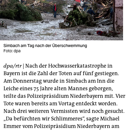
berlin
nord
wahrheit
verlag
Simbach am Tag nach der Überschwemmung
verlag
Foto: dpa
veranstaltungen
dpa/rtr
| Nach der Hochwasserkatastrophe in
Bayern ist die Zahl der Toten auf fünf gestiegen.
shop
Am Donnerstag wurde in Simbach am Inn die
fragen & hilfe
Leiche eines 75 Jahre alten Mannes geborgen,
teilte das Polizeipräsidium Niederbayern mit. Vier
unterstützen
Tote waren bereits am Vortag entdeckt worden.
abo
Nach drei weiteren Vermissten wird noch gesucht.
„Da befürchten wir Schlimmeres“, sagte Michael
genossenschaft
Emmer vom Polizeipräsidium Niederbayern am