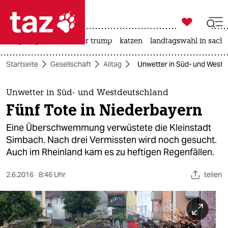

taz zahl ich
bergsteigen
usa unter trump
katzen
landtagswahl in sachs

taz zahl ich
Startseite
Gesellschaft
Alltag
Unwetter in Süd- und Westd
taz zahl ich
themen
Unwetter in Süd- und Westdeutschland
Fünf Tote in Niederbayern
politik
Eine Überschwemmung verwüstete die Kleinstadt
öko
Simbach. Nach drei Vermissten wird noch gesucht.
Auch im Rheinland kam es zu heftigen Regenfällen.
gesellschaft
2.6.2016
8:46 Uhr
teilen
kultur
sport